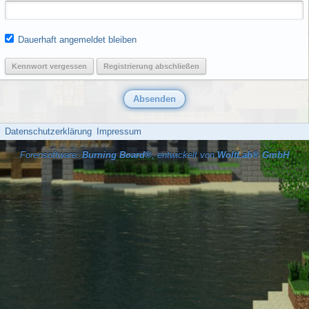
Dauerhaft angemeldet bleiben
Kennwort vergessen
Registrierung abschließen
Datenschutzerklärung
Impressum
Forensoftware:
Burning Board®
, entwickelt von
WoltLab® GmbH