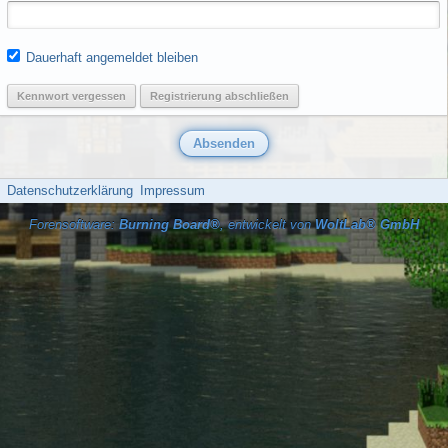
Dauerhaft angemeldet bleiben
Kennwort vergessen
Registrierung abschließen
Datenschutzerklärung
Impressum
Forensoftware:
Burning Board®
, entwickelt von
WoltLab® GmbH