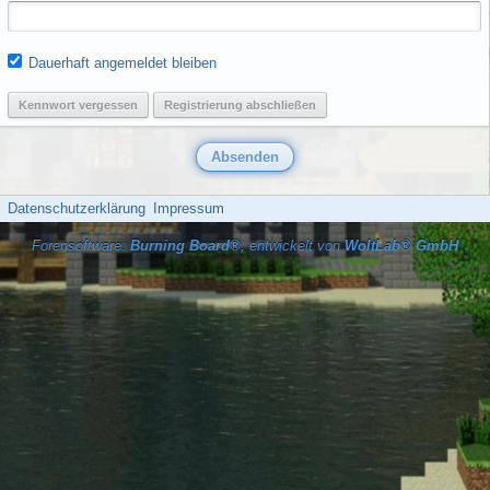
Dauerhaft angemeldet bleiben
Kennwort vergessen
Registrierung abschließen
Datenschutzerklärung
Impressum
Forensoftware:
Burning Board®
, entwickelt von
WoltLab® GmbH