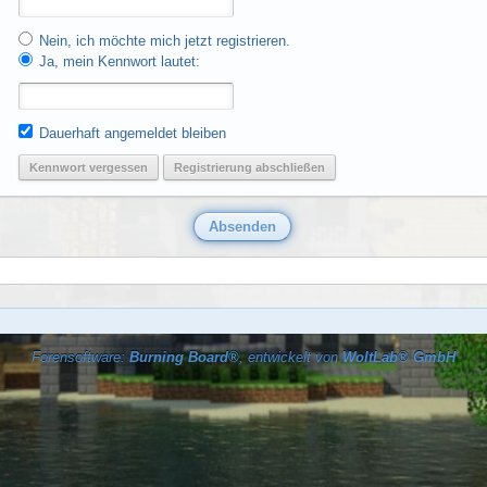
Nein, ich möchte mich jetzt registrieren.
Ja, mein Kennwort lautet:
Dauerhaft angemeldet bleiben
Kennwort vergessen
Registrierung abschließen
Forensoftware:
Burning Board®
, entwickelt von
WoltLab® GmbH