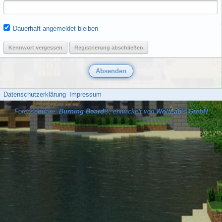
Dauerhaft angemeldet bleiben
Kennwort vergessen
Registrierung abschließen
Datenschutzerklärung
Impressum
Forensoftware:
Burning Board®
, entwickelt von
WoltLab® GmbH