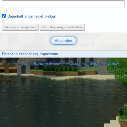
Dauerhaft angemeldet bleiben
Kennwort vergessen
Registrierung abschließen
Datenschutzerklärung
Impressum
Forensoftware:
Burning Board®
, entwickelt von
WoltLab® GmbH