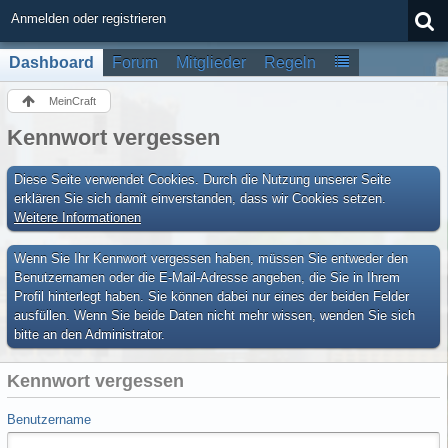
Anmelden oder registrieren
Dashboard
Forum
Mitglieder
Regeln
MeinCraft
Kennwort vergessen
Diese Seite verwendet Cookies. Durch die Nutzung unserer Seite
erklären Sie sich damit einverstanden, dass wir Cookies setzen.
Weitere Informationen
Wenn Sie Ihr Kennwort vergessen haben, müssen Sie entweder den
Benutzernamen oder die E-Mail-Adresse angeben, die Sie in Ihrem
Profil hinterlegt haben. Sie können dabei nur eines der beiden Felder
ausfüllen. Wenn Sie beide Daten nicht mehr wissen, wenden Sie sich
bitte an den Administrator.
Kennwort vergessen
Benutzername