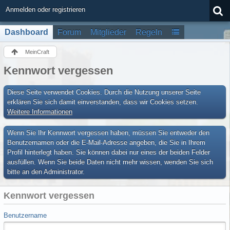
Anmelden oder registrieren
Dashboard
Forum
Mitglieder
Regeln
MeinCraft
Kennwort vergessen
Diese Seite verwendet Cookies. Durch die Nutzung unserer Seite
erklären Sie sich damit einverstanden, dass wir Cookies setzen.
Weitere Informationen
Wenn Sie Ihr Kennwort vergessen haben, müssen Sie entweder den
Benutzernamen oder die E-Mail-Adresse angeben, die Sie in Ihrem
Profil hinterlegt haben. Sie können dabei nur eines der beiden Felder
ausfüllen. Wenn Sie beide Daten nicht mehr wissen, wenden Sie sich
bitte an den Administrator.
Kennwort vergessen
Benutzername