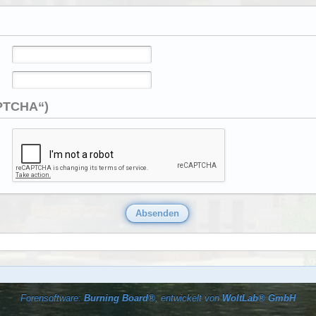
APTCHA“)
Forensoftware:
Burning Board®
, entwickelt von
WoltLab® GmbH