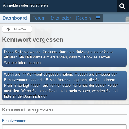
Anmelden oder registrieren
Dashboard
Forum
Mitglieder
Regeln
MeinCraft
Kennwort vergessen
Diese Seite verwendet Cookies. Durch die Nutzung unserer Seite
erklären Sie sich damit einverstanden, dass wir Cookies setzen.
Weitere Informationen
Wenn Sie Ihr Kennwort vergessen haben, müssen Sie entweder den
Benutzernamen oder die E-Mail-Adresse angeben, die Sie in Ihrem
Profil hinterlegt haben. Sie können dabei nur eines der beiden Felder
ausfüllen. Wenn Sie beide Daten nicht mehr wissen, wenden Sie sich
bitte an den Administrator.
Kennwort vergessen
Benutzername