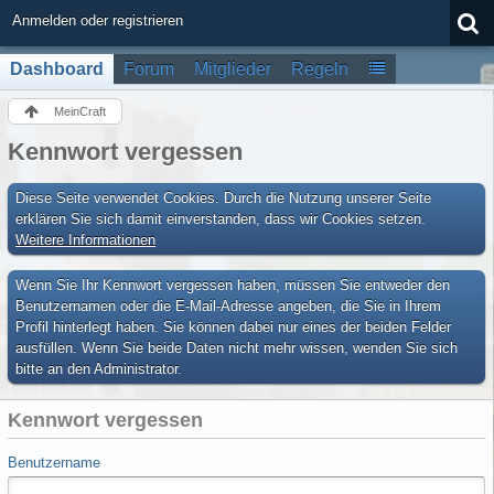
Anmelden oder registrieren
Dashboard
Forum
Mitglieder
Regeln
MeinCraft
Kennwort vergessen
Diese Seite verwendet Cookies. Durch die Nutzung unserer Seite
erklären Sie sich damit einverstanden, dass wir Cookies setzen.
Weitere Informationen
Wenn Sie Ihr Kennwort vergessen haben, müssen Sie entweder den
Benutzernamen oder die E-Mail-Adresse angeben, die Sie in Ihrem
Profil hinterlegt haben. Sie können dabei nur eines der beiden Felder
ausfüllen. Wenn Sie beide Daten nicht mehr wissen, wenden Sie sich
bitte an den Administrator.
Kennwort vergessen
Benutzername