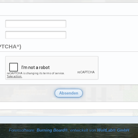
APTCHA“)
Forensoftware:
Burning Board®
, entwickelt von
WoltLab® GmbH