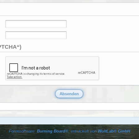
APTCHA“)
Forensoftware:
Burning Board®
, entwickelt von
WoltLab® GmbH