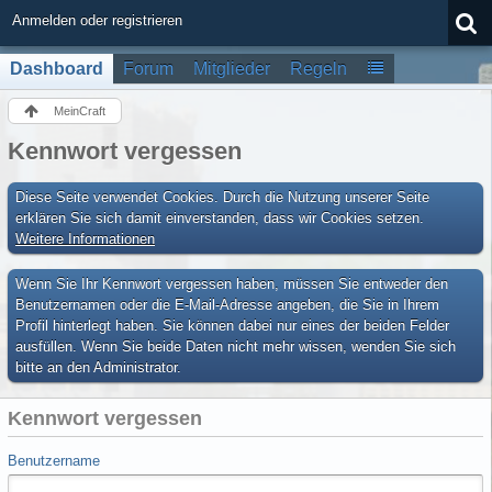
Anmelden oder registrieren
Dashboard
Forum
Mitglieder
Regeln
MeinCraft
Kennwort vergessen
Diese Seite verwendet Cookies. Durch die Nutzung unserer Seite
erklären Sie sich damit einverstanden, dass wir Cookies setzen.
Weitere Informationen
Wenn Sie Ihr Kennwort vergessen haben, müssen Sie entweder den
Benutzernamen oder die E-Mail-Adresse angeben, die Sie in Ihrem
Profil hinterlegt haben. Sie können dabei nur eines der beiden Felder
ausfüllen. Wenn Sie beide Daten nicht mehr wissen, wenden Sie sich
bitte an den Administrator.
Kennwort vergessen
Benutzername