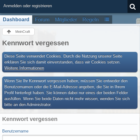
Anmelden oder registrieren
Dashboard
Forum
Mitglieder
Regeln
MeinCraft
Kennwort vergessen
Diese Seite verwendet Cookies. Durch die Nutzung unserer Seite
erklären Sie sich damit einverstanden, dass wir Cookies setzen.
Weitere Informationen
Wenn Sie Ihr Kennwort vergessen haben, müssen Sie entweder den
Benutzernamen oder die E-Mail-Adresse angeben, die Sie in Ihrem
Profil hinterlegt haben. Sie können dabei nur eines der beiden Felder
ausfüllen. Wenn Sie beide Daten nicht mehr wissen, wenden Sie sich
bitte an den Administrator.
Kennwort vergessen
Benutzername