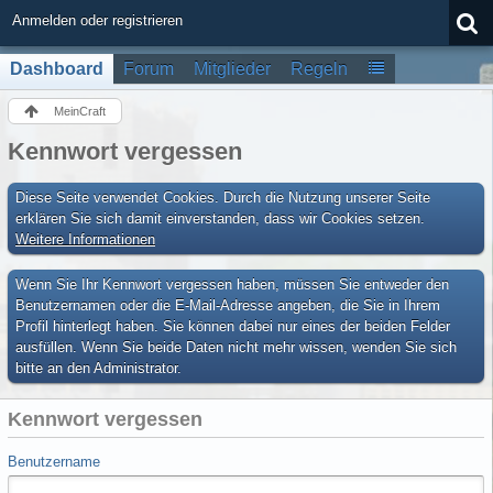
Anmelden oder registrieren
Dashboard
Forum
Mitglieder
Regeln
MeinCraft
Kennwort vergessen
Diese Seite verwendet Cookies. Durch die Nutzung unserer Seite
erklären Sie sich damit einverstanden, dass wir Cookies setzen.
Weitere Informationen
Wenn Sie Ihr Kennwort vergessen haben, müssen Sie entweder den
Benutzernamen oder die E-Mail-Adresse angeben, die Sie in Ihrem
Profil hinterlegt haben. Sie können dabei nur eines der beiden Felder
ausfüllen. Wenn Sie beide Daten nicht mehr wissen, wenden Sie sich
bitte an den Administrator.
Kennwort vergessen
Benutzername