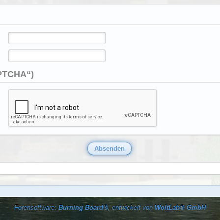
APTCHA“)
Forensoftware:
Burning Board®
, entwickelt von
WoltLab® GmbH