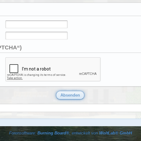
APTCHA“)
Forensoftware:
Burning Board®
, entwickelt von
WoltLab® GmbH