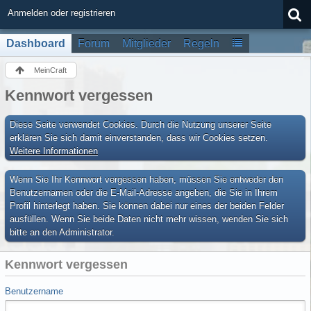
Anmelden oder registrieren
Dashboard
Forum
Mitglieder
Regeln
MeinCraft
Kennwort vergessen
Diese Seite verwendet Cookies. Durch die Nutzung unserer Seite
erklären Sie sich damit einverstanden, dass wir Cookies setzen.
Weitere Informationen
Wenn Sie Ihr Kennwort vergessen haben, müssen Sie entweder den
Benutzernamen oder die E-Mail-Adresse angeben, die Sie in Ihrem
Profil hinterlegt haben. Sie können dabei nur eines der beiden Felder
ausfüllen. Wenn Sie beide Daten nicht mehr wissen, wenden Sie sich
bitte an den Administrator.
Kennwort vergessen
Benutzername