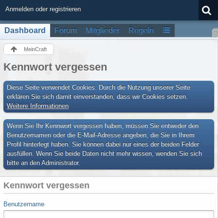
Anmelden oder registrieren
Dashboard
Forum
Mitglieder
Regeln
MeinCraft
Kennwort vergessen
Diese Seite verwendet Cookies. Durch die Nutzung unserer Seite
erklären Sie sich damit einverstanden, dass wir Cookies setzen.
Weitere Informationen
Wenn Sie Ihr Kennwort vergessen haben, müssen Sie entweder den
Benutzernamen oder die E-Mail-Adresse angeben, die Sie in Ihrem
Profil hinterlegt haben. Sie können dabei nur eines der beiden Felder
ausfüllen. Wenn Sie beide Daten nicht mehr wissen, wenden Sie sich
bitte an den Administrator.
Kennwort vergessen
Benutzername