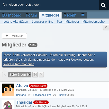
Anmelden oder registrieren
Dashboard
Forum
Mitglieder
Regeln
Letzte Aktivitäten
Benutzer online
Team-Mitglieder
Mitgliedersuche
MeinCraft
Mitglieder
2.795
Diese Seite verwendet Cookies. Durch die Nutzung unserer Seite
erklären Sie sich damit einverstanden, dass wir Cookies setzen.
Weitere Informationen
Seite 1 von 94
94
Ahava
Administrator
Männlich
28
aus ~ $
Mitglied seit 24. März 2015
Beiträge
444
Erhaltene Likes
20
Punkte
3.080
Thasidar
Vanillachef
Männlich
40
aus Fürth(Franken)
Mitglied seit 26. Juni 2011