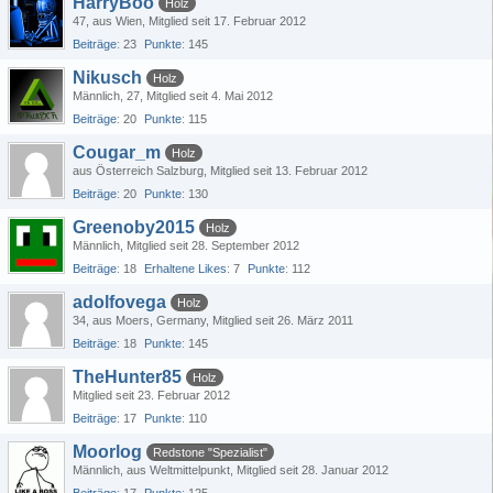
HarryBoo
Holz
47
aus Wien
Mitglied seit 17. Februar 2012
Beiträge
23
Punkte
145
Nikusch
Holz
Männlich
27
Mitglied seit 4. Mai 2012
Beiträge
20
Punkte
115
Cougar_m
Holz
aus Österreich Salzburg
Mitglied seit 13. Februar 2012
Beiträge
20
Punkte
130
Greenoby2015
Holz
Männlich
Mitglied seit 28. September 2012
Beiträge
18
Erhaltene Likes
7
Punkte
112
adolfovega
Holz
34
aus Moers, Germany
Mitglied seit 26. März 2011
Beiträge
18
Punkte
145
TheHunter85
Holz
Mitglied seit 23. Februar 2012
Beiträge
17
Punkte
110
Moorlog
Redstone "Spezialist"
Männlich
aus Weltmittelpunkt
Mitglied seit 28. Januar 2012