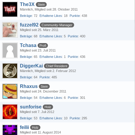
The3X
Stein
Männlich
Mitglied seit 28. Oktober 2011
Beiträge
72
Erhaltene Likes
18
Punkte
438
fuzzel92
Community-Manager
Mitglied seit 25. März 2011
Beiträge
68
Erhaltene Likes
5
Punkte
400
Tchasa
Profi
Mitglied seit 23. Juli 2011
Beiträge
65
Erhaltene Likes
1
Punkte
436
DiggerKai
Chief Resident
Männlich
Mitglied seit 2. Februar 2012
Beiträge
64
Punkte
485
Rhaxus
Stein
Mitglied seit 24. Dezember 2011
Beiträge
54
Erhaltene Likes
6
Punkte
301
sunforise
Holz
Mitglied seit 7. Juli 2012
Beiträge
53
Erhaltene Likes
10
Punkte
295
feilii
Holz
Mitglied seit 11. August 2014