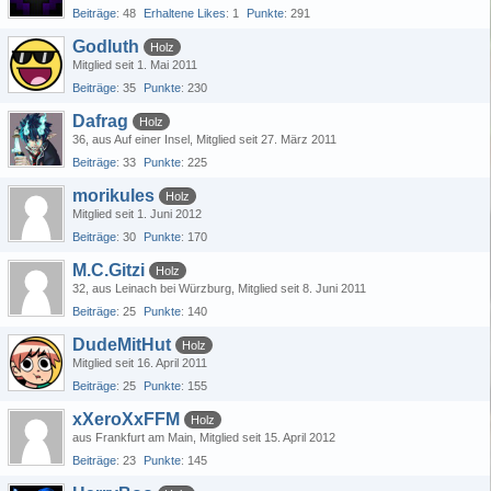
Beiträge
48
Erhaltene Likes
1
Punkte
291
Godluth
Holz
Mitglied seit 1. Mai 2011
Beiträge
35
Punkte
230
Dafrag
Holz
36
aus Auf einer Insel
Mitglied seit 27. März 2011
Beiträge
33
Punkte
225
morikules
Holz
Mitglied seit 1. Juni 2012
Beiträge
30
Punkte
170
M.C.Gitzi
Holz
32
aus Leinach bei Würzburg
Mitglied seit 8. Juni 2011
Beiträge
25
Punkte
140
DudeMitHut
Holz
Mitglied seit 16. April 2011
Beiträge
25
Punkte
155
xXeroXxFFM
Holz
aus Frankfurt am Main
Mitglied seit 15. April 2012
Beiträge
23
Punkte
145