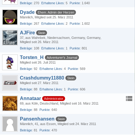
Beiträge
270
Erhaltene Likes
5
Punkte
1.640
Dyade
Ehem. Admin der Herzen
Männlich
Mitglied seit 25. März 2011
Beiträge
267
Erhaltene Likes
2
Punkte
1.602
AJFire
Stein
37
aus Wahnbek, Niedersachsen, Germany, Germany
Mitglied seit 26. März 2011
Beiträge
108
Erhaltene Likes
1
Punkte
801
Torsten_H
Adventurer's Journal
Mitglied seit 26. Juli 2011
Beiträge
92
Erhaltene Likes
4
Punkte
569
Crashdummy11880
Stein
Mitglied seit 27. März 2011
Beiträge
88
Erhaltene Likes
1
Punkte
606
Annataar
Administrator
69
aus Köln, Deutschland
Mitglied seit 16. März 2011
Beiträge
88
Punkte
640
Pansenhansen
Stein
Männlich
41
aus Essen
Mitglied seit 24. März 2011
Beiträge
81
Punkte
470