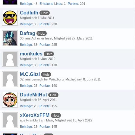
Beiträge
48
Erhaltene Likes
1
Punkte
291
Godluth
Holz
Mitglied seit 1. Mai 2011
Beiträge
35
Punkte
230
Dafrag
Holz
36
aus Auf einer Insel
Mitglied seit 27. März 2011
Beiträge
33
Punkte
225
morikules
Holz
Mitglied seit 1. Juni 2012
Beiträge
30
Punkte
170
M.C.Gitzi
Holz
32
aus Leinach bei Würzburg
Mitglied seit 8. Juni 2011
Beiträge
25
Punkte
140
DudeMitHut
Holz
Mitglied seit 16. April 2011
Beiträge
25
Punkte
155
xXeroXxFFM
Holz
aus Frankfurt am Main
Mitglied seit 15. April 2012
Beiträge
23
Punkte
145