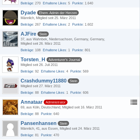
Beiträge
270
Erhaltene Likes
5
Punkte
1.640
Dyade
Ehem. Admin der Herzen
Männlich
Mitglied seit 25. März 2011
Beiträge
267
Erhaltene Likes
2
Punkte
1.602
AJFire
Stein
37
aus Wahnbek, Niedersachsen, Germany, Germany
Mitglied seit 26. März 2011
Beiträge
108
Erhaltene Likes
1
Punkte
801
Torsten_H
Adventurer's Journal
Mitglied seit 26. Juli 2011
Beiträge
92
Erhaltene Likes
4
Punkte
569
Crashdummy11880
Stein
Mitglied seit 27. März 2011
Beiträge
88
Erhaltene Likes
1
Punkte
606
Annataar
Administrator
69
aus Köln, Deutschland
Mitglied seit 16. März 2011
Beiträge
88
Punkte
640
Pansenhansen
Stein
Männlich
41
aus Essen
Mitglied seit 24. März 2011
Beiträge
81
Punkte
470