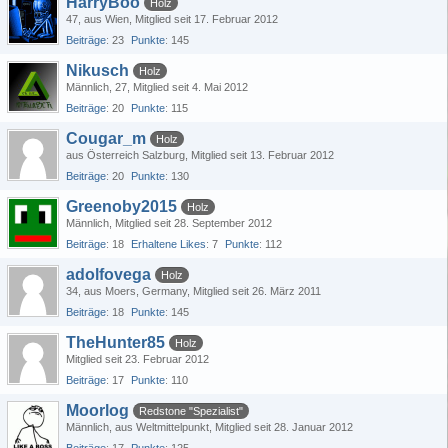
HarryBoo
Holz
47
aus Wien
Mitglied seit 17. Februar 2012
Beiträge
23
Punkte
145
Nikusch
Holz
Männlich
27
Mitglied seit 4. Mai 2012
Beiträge
20
Punkte
115
Cougar_m
Holz
aus Österreich Salzburg
Mitglied seit 13. Februar 2012
Beiträge
20
Punkte
130
Greenoby2015
Holz
Männlich
Mitglied seit 28. September 2012
Beiträge
18
Erhaltene Likes
7
Punkte
112
adolfovega
Holz
34
aus Moers, Germany
Mitglied seit 26. März 2011
Beiträge
18
Punkte
145
TheHunter85
Holz
Mitglied seit 23. Februar 2012
Beiträge
17
Punkte
110
Moorlog
Redstone "Spezialist"
Männlich
aus Weltmittelpunkt
Mitglied seit 28. Januar 2012