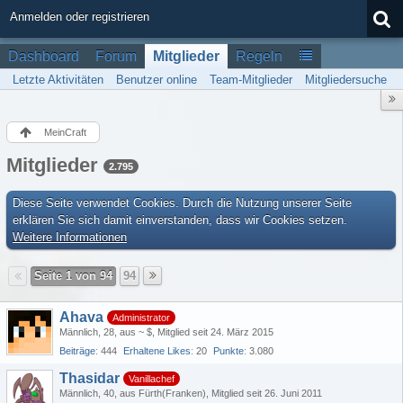
Anmelden oder registrieren
Dashboard
Forum
Mitglieder
Regeln
Letzte Aktivitäten
Benutzer online
Team-Mitglieder
Mitgliedersuche
MeinCraft
Mitglieder
2.795
Diese Seite verwendet Cookies. Durch die Nutzung unserer Seite
erklären Sie sich damit einverstanden, dass wir Cookies setzen.
Weitere Informationen
Seite 1 von 94
94
Ahava
Administrator
Männlich
28
aus ~ $
Mitglied seit 24. März 2015
Beiträge
444
Erhaltene Likes
20
Punkte
3.080
Thasidar
Vanillachef
Männlich
40
aus Fürth(Franken)
Mitglied seit 26. Juni 2011