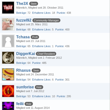
The3X
Stein
Männlich
Mitglied seit 28. Oktober 2011
Beiträge
72
Erhaltene Likes
18
Punkte
438
fuzzel92
Community-Manager
Mitglied seit 25. März 2011
Beiträge
68
Erhaltene Likes
5
Punkte
400
Tchasa
Profi
Mitglied seit 23. Juli 2011
Beiträge
65
Erhaltene Likes
1
Punkte
436
DiggerKai
Chief Resident
Männlich
Mitglied seit 2. Februar 2012
Beiträge
64
Punkte
485
Rhaxus
Stein
Mitglied seit 24. Dezember 2011
Beiträge
54
Erhaltene Likes
6
Punkte
301
sunforise
Holz
Mitglied seit 7. Juli 2012
Beiträge
53
Erhaltene Likes
10
Punkte
295
feilii
Holz
Mitglied seit 11. August 2014