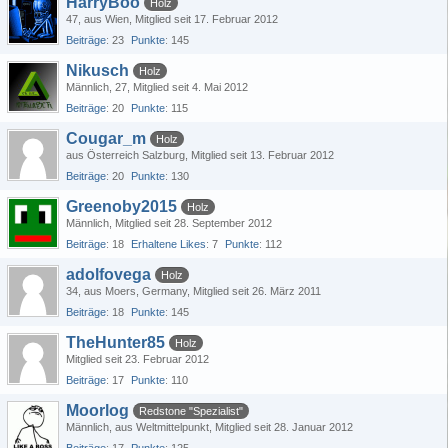
HarryBoo
Holz
47
aus Wien
Mitglied seit 17. Februar 2012
Beiträge
23
Punkte
145
Nikusch
Holz
Männlich
27
Mitglied seit 4. Mai 2012
Beiträge
20
Punkte
115
Cougar_m
Holz
aus Österreich Salzburg
Mitglied seit 13. Februar 2012
Beiträge
20
Punkte
130
Greenoby2015
Holz
Männlich
Mitglied seit 28. September 2012
Beiträge
18
Erhaltene Likes
7
Punkte
112
adolfovega
Holz
34
aus Moers, Germany
Mitglied seit 26. März 2011
Beiträge
18
Punkte
145
TheHunter85
Holz
Mitglied seit 23. Februar 2012
Beiträge
17
Punkte
110
Moorlog
Redstone "Spezialist"
Männlich
aus Weltmittelpunkt
Mitglied seit 28. Januar 2012