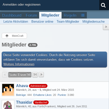
Anmelden oder registrieren
Dashboard
Forum
Mitglieder
Regeln
Letzte Aktivitäten
Benutzer online
Team-Mitglieder
Mitgliedersuche
MeinCraft
Mitglieder
2.795
Diese Seite verwendet Cookies. Durch die Nutzung unserer Seite
erklären Sie sich damit einverstanden, dass wir Cookies setzen.
Weitere Informationen
Seite 1 von 94
94
Ahava
Administrator
Männlich
28
aus ~ $
Mitglied seit 24. März 2015
Beiträge
444
Erhaltene Likes
20
Punkte
3.080
Thasidar
Vanillachef
Männlich
40
aus Fürth(Franken)
Mitglied seit 26. Juni 2011