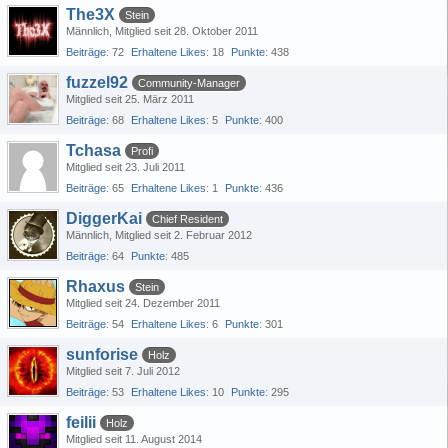
The3X
Stein
Männlich
Mitglied seit 28. Oktober 2011
Beiträge
72
Erhaltene Likes
18
Punkte
438
fuzzel92
Community-Manager
Mitglied seit 25. März 2011
Beiträge
68
Erhaltene Likes
5
Punkte
400
Tchasa
Profi
Mitglied seit 23. Juli 2011
Beiträge
65
Erhaltene Likes
1
Punkte
436
DiggerKai
Chief Resident
Männlich
Mitglied seit 2. Februar 2012
Beiträge
64
Punkte
485
Rhaxus
Stein
Mitglied seit 24. Dezember 2011
Beiträge
54
Erhaltene Likes
6
Punkte
301
sunforise
Holz
Mitglied seit 7. Juli 2012
Beiträge
53
Erhaltene Likes
10
Punkte
295
feilii
Holz
Mitglied seit 11. August 2014