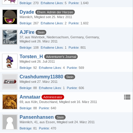
Beiträge
270
Erhaltene Likes
5
Punkte
1.640
Dyade
Ehem. Admin der Herzen
Männlich
Mitglied seit 25. März 2011
Beiträge
267
Erhaltene Likes
2
Punkte
1.602
AJFire
Stein
37
aus Wahnbek, Niedersachsen, Germany, Germany
Mitglied seit 26. März 2011
Beiträge
108
Erhaltene Likes
1
Punkte
801
Torsten_H
Adventurer's Journal
Mitglied seit 26. Juli 2011
Beiträge
92
Erhaltene Likes
4
Punkte
569
Crashdummy11880
Stein
Mitglied seit 27. März 2011
Beiträge
88
Erhaltene Likes
1
Punkte
606
Annataar
Administrator
69
aus Köln, Deutschland
Mitglied seit 16. März 2011
Beiträge
88
Punkte
640
Pansenhansen
Stein
Männlich
41
aus Essen
Mitglied seit 24. März 2011
Beiträge
81
Punkte
470