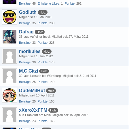
Beiträge
48
Erhaltene Likes
1
Punkte
291
Godluth
Holz
Mitglied seit 1. Mai 2011
Beiträge
35
Punkte
230
Dafrag
Holz
36
aus Auf einer Insel
Mitglied seit 27. März 2011
Beiträge
33
Punkte
225
morikules
Holz
Mitglied seit 1. Juni 2012
Beiträge
30
Punkte
170
M.C.Gitzi
Holz
32
aus Leinach bei Würzburg
Mitglied seit 8. Juni 2011
Beiträge
25
Punkte
140
DudeMitHut
Holz
Mitglied seit 16. April 2011
Beiträge
25
Punkte
155
xXeroXxFFM
Holz
aus Frankfurt am Main
Mitglied seit 15. April 2012
Beiträge
23
Punkte
145