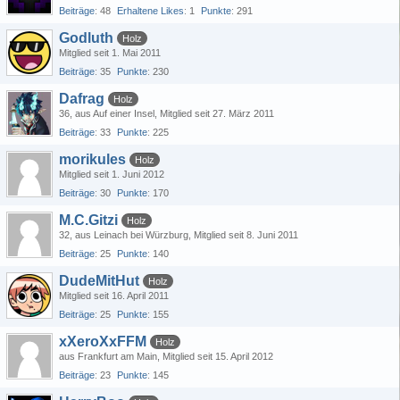
Beiträge
48
Erhaltene Likes
1
Punkte
291
Godluth
Holz
Mitglied seit 1. Mai 2011
Beiträge
35
Punkte
230
Dafrag
Holz
36
aus Auf einer Insel
Mitglied seit 27. März 2011
Beiträge
33
Punkte
225
morikules
Holz
Mitglied seit 1. Juni 2012
Beiträge
30
Punkte
170
M.C.Gitzi
Holz
32
aus Leinach bei Würzburg
Mitglied seit 8. Juni 2011
Beiträge
25
Punkte
140
DudeMitHut
Holz
Mitglied seit 16. April 2011
Beiträge
25
Punkte
155
xXeroXxFFM
Holz
aus Frankfurt am Main
Mitglied seit 15. April 2012
Beiträge
23
Punkte
145