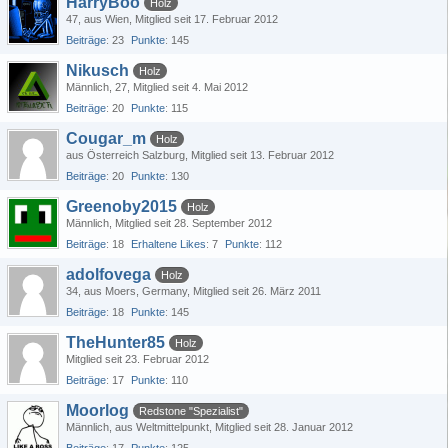
HarryBoo
Holz
47
aus Wien
Mitglied seit 17. Februar 2012
Beiträge
23
Punkte
145
Nikusch
Holz
Männlich
27
Mitglied seit 4. Mai 2012
Beiträge
20
Punkte
115
Cougar_m
Holz
aus Österreich Salzburg
Mitglied seit 13. Februar 2012
Beiträge
20
Punkte
130
Greenoby2015
Holz
Männlich
Mitglied seit 28. September 2012
Beiträge
18
Erhaltene Likes
7
Punkte
112
adolfovega
Holz
34
aus Moers, Germany
Mitglied seit 26. März 2011
Beiträge
18
Punkte
145
TheHunter85
Holz
Mitglied seit 23. Februar 2012
Beiträge
17
Punkte
110
Moorlog
Redstone "Spezialist"
Männlich
aus Weltmittelpunkt
Mitglied seit 28. Januar 2012