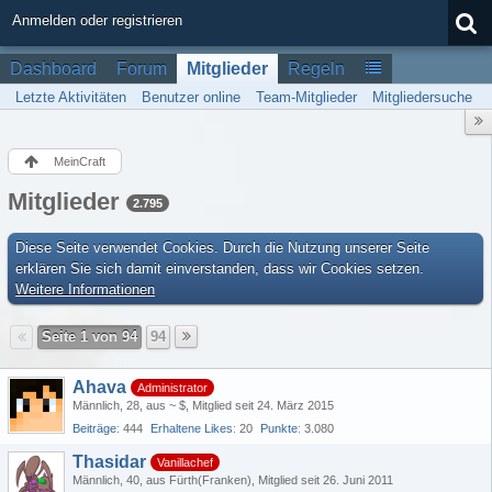
Anmelden oder registrieren
Dashboard
Forum
Mitglieder
Regeln
Letzte Aktivitäten
Benutzer online
Team-Mitglieder
Mitgliedersuche
MeinCraft
Mitglieder
2.795
Diese Seite verwendet Cookies. Durch die Nutzung unserer Seite
erklären Sie sich damit einverstanden, dass wir Cookies setzen.
Weitere Informationen
Seite 1 von 94
94
Ahava
Administrator
Männlich
28
aus ~ $
Mitglied seit 24. März 2015
Beiträge
444
Erhaltene Likes
20
Punkte
3.080
Thasidar
Vanillachef
Männlich
40
aus Fürth(Franken)
Mitglied seit 26. Juni 2011