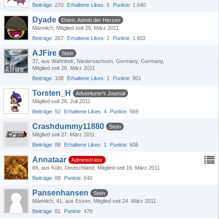
Beiträge
270
Erhaltene Likes
5
Punkte
1.640
Dyade
Ehem. Admin der Herzen
Männlich
Mitglied seit 25. März 2011
Beiträge
267
Erhaltene Likes
2
Punkte
1.602
AJFire
Stein
37
aus Wahnbek, Niedersachsen, Germany, Germany
Mitglied seit 26. März 2011
Beiträge
108
Erhaltene Likes
1
Punkte
801
Torsten_H
Adventurer's Journal
Mitglied seit 26. Juli 2011
Beiträge
92
Erhaltene Likes
4
Punkte
569
Crashdummy11880
Stein
Mitglied seit 27. März 2011
Beiträge
88
Erhaltene Likes
1
Punkte
606
Annataar
Administrator
69
aus Köln, Deutschland
Mitglied seit 16. März 2011
Beiträge
88
Punkte
640
Pansenhansen
Stein
Männlich
41
aus Essen
Mitglied seit 24. März 2011
Beiträge
81
Punkte
470