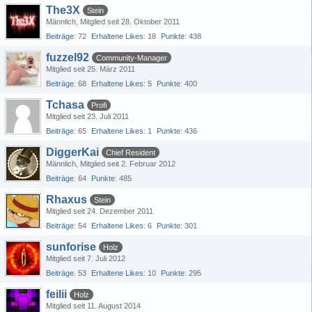
The3X
Stein
Männlich
Mitglied seit 28. Oktober 2011
Beiträge
72
Erhaltene Likes
18
Punkte
438
fuzzel92
Community-Manager
Mitglied seit 25. März 2011
Beiträge
68
Erhaltene Likes
5
Punkte
400
Tchasa
Profi
Mitglied seit 23. Juli 2011
Beiträge
65
Erhaltene Likes
1
Punkte
436
DiggerKai
Chief Resident
Männlich
Mitglied seit 2. Februar 2012
Beiträge
64
Punkte
485
Rhaxus
Stein
Mitglied seit 24. Dezember 2011
Beiträge
54
Erhaltene Likes
6
Punkte
301
sunforise
Holz
Mitglied seit 7. Juli 2012
Beiträge
53
Erhaltene Likes
10
Punkte
295
feilii
Holz
Mitglied seit 11. August 2014