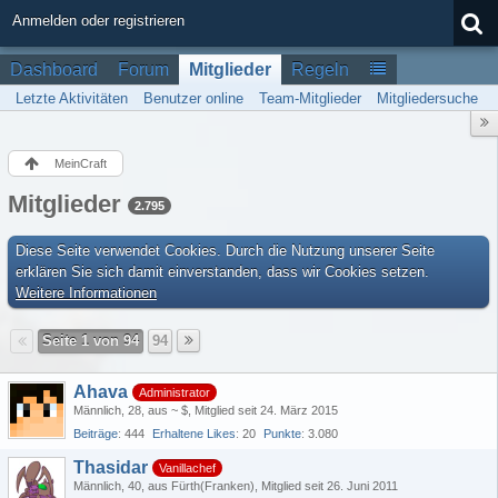
Anmelden oder registrieren
Dashboard
Forum
Mitglieder
Regeln
Letzte Aktivitäten
Benutzer online
Team-Mitglieder
Mitgliedersuche
MeinCraft
Mitglieder
2.795
Diese Seite verwendet Cookies. Durch die Nutzung unserer Seite
erklären Sie sich damit einverstanden, dass wir Cookies setzen.
Weitere Informationen
Seite 1 von 94
94
Ahava
Administrator
Männlich
28
aus ~ $
Mitglied seit 24. März 2015
Beiträge
444
Erhaltene Likes
20
Punkte
3.080
Thasidar
Vanillachef
Männlich
40
aus Fürth(Franken)
Mitglied seit 26. Juni 2011