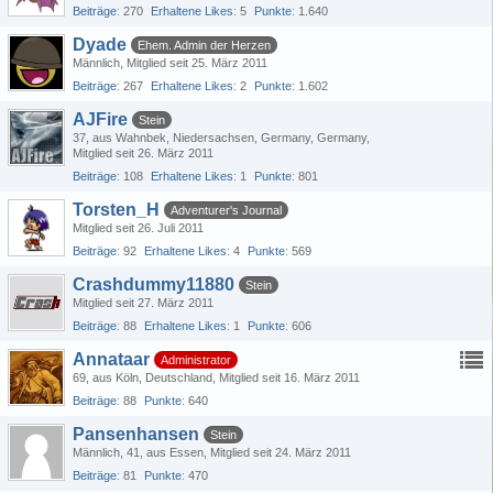
Beiträge
270
Erhaltene Likes
5
Punkte
1.640
Dyade
Ehem. Admin der Herzen
Männlich
Mitglied seit 25. März 2011
Beiträge
267
Erhaltene Likes
2
Punkte
1.602
AJFire
Stein
37
aus Wahnbek, Niedersachsen, Germany, Germany
Mitglied seit 26. März 2011
Beiträge
108
Erhaltene Likes
1
Punkte
801
Torsten_H
Adventurer's Journal
Mitglied seit 26. Juli 2011
Beiträge
92
Erhaltene Likes
4
Punkte
569
Crashdummy11880
Stein
Mitglied seit 27. März 2011
Beiträge
88
Erhaltene Likes
1
Punkte
606
Annataar
Administrator
69
aus Köln, Deutschland
Mitglied seit 16. März 2011
Beiträge
88
Punkte
640
Pansenhansen
Stein
Männlich
41
aus Essen
Mitglied seit 24. März 2011
Beiträge
81
Punkte
470