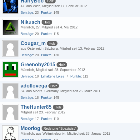
HarryBoo
Holz
47
aus Wien
Mitglied seit 17. Februar 2012
Beiträge
23
Punkte
145
Nikusch
Holz
Männlich
27
Mitglied seit 4. Mai 2012
Beiträge
20
Punkte
115
Cougar_m
Holz
aus Österreich Salzburg
Mitglied seit 13. Februar 2012
Beiträge
20
Punkte
130
Greenoby2015
Holz
Männlich
Mitglied seit 28. September 2012
Beiträge
18
Erhaltene Likes
7
Punkte
112
adolfovega
Holz
34
aus Moers, Germany
Mitglied seit 26. März 2011
Beiträge
18
Punkte
145
TheHunter85
Holz
Mitglied seit 23. Februar 2012
Beiträge
17
Punkte
110
Moorlog
Redstone "Spezialist"
Männlich
aus Weltmittelpunkt
Mitglied seit 28. Januar 2012