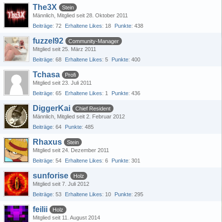
The3X
Stein
Männlich
Mitglied seit 28. Oktober 2011
Beiträge
72
Erhaltene Likes
18
Punkte
438
fuzzel92
Community-Manager
Mitglied seit 25. März 2011
Beiträge
68
Erhaltene Likes
5
Punkte
400
Tchasa
Profi
Mitglied seit 23. Juli 2011
Beiträge
65
Erhaltene Likes
1
Punkte
436
DiggerKai
Chief Resident
Männlich
Mitglied seit 2. Februar 2012
Beiträge
64
Punkte
485
Rhaxus
Stein
Mitglied seit 24. Dezember 2011
Beiträge
54
Erhaltene Likes
6
Punkte
301
sunforise
Holz
Mitglied seit 7. Juli 2012
Beiträge
53
Erhaltene Likes
10
Punkte
295
feilii
Holz
Mitglied seit 11. August 2014