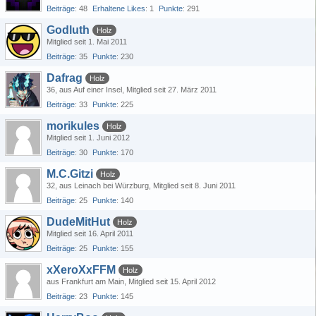
Beiträge
48
Erhaltene Likes
1
Punkte
291
Godluth
Holz
Mitglied seit 1. Mai 2011
Beiträge
35
Punkte
230
Dafrag
Holz
36
aus Auf einer Insel
Mitglied seit 27. März 2011
Beiträge
33
Punkte
225
morikules
Holz
Mitglied seit 1. Juni 2012
Beiträge
30
Punkte
170
M.C.Gitzi
Holz
32
aus Leinach bei Würzburg
Mitglied seit 8. Juni 2011
Beiträge
25
Punkte
140
DudeMitHut
Holz
Mitglied seit 16. April 2011
Beiträge
25
Punkte
155
xXeroXxFFM
Holz
aus Frankfurt am Main
Mitglied seit 15. April 2012
Beiträge
23
Punkte
145