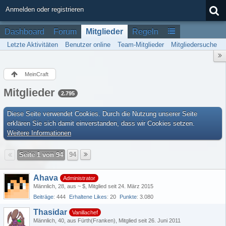
Anmelden oder registrieren
Dashboard
Forum
Mitglieder
Regeln
Letzte Aktivitäten
Benutzer online
Team-Mitglieder
Mitgliedersuche
MeinCraft
Mitglieder
2.795
Diese Seite verwendet Cookies. Durch die Nutzung unserer Seite
erklären Sie sich damit einverstanden, dass wir Cookies setzen.
Weitere Informationen
Seite 1 von 94
94
Ahava
Administrator
Männlich
28
aus ~ $
Mitglied seit 24. März 2015
Beiträge
444
Erhaltene Likes
20
Punkte
3.080
Thasidar
Vanillachef
Männlich
40
aus Fürth(Franken)
Mitglied seit 26. Juni 2011