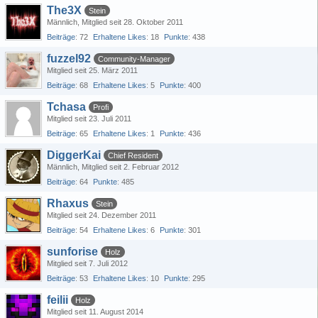
The3X
Stein
Männlich
Mitglied seit 28. Oktober 2011
Beiträge
72
Erhaltene Likes
18
Punkte
438
fuzzel92
Community-Manager
Mitglied seit 25. März 2011
Beiträge
68
Erhaltene Likes
5
Punkte
400
Tchasa
Profi
Mitglied seit 23. Juli 2011
Beiträge
65
Erhaltene Likes
1
Punkte
436
DiggerKai
Chief Resident
Männlich
Mitglied seit 2. Februar 2012
Beiträge
64
Punkte
485
Rhaxus
Stein
Mitglied seit 24. Dezember 2011
Beiträge
54
Erhaltene Likes
6
Punkte
301
sunforise
Holz
Mitglied seit 7. Juli 2012
Beiträge
53
Erhaltene Likes
10
Punkte
295
feilii
Holz
Mitglied seit 11. August 2014