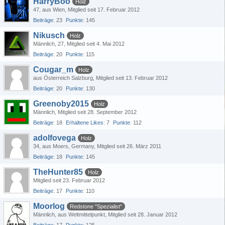
HarryBoo
Holz
47
aus Wien
Mitglied seit 17. Februar 2012
Beiträge
23
Punkte
145
Nikusch
Holz
Männlich
27
Mitglied seit 4. Mai 2012
Beiträge
20
Punkte
115
Cougar_m
Holz
aus Österreich Salzburg
Mitglied seit 13. Februar 2012
Beiträge
20
Punkte
130
Greenoby2015
Holz
Männlich
Mitglied seit 28. September 2012
Beiträge
18
Erhaltene Likes
7
Punkte
112
adolfovega
Holz
34
aus Moers, Germany
Mitglied seit 26. März 2011
Beiträge
18
Punkte
145
TheHunter85
Holz
Mitglied seit 23. Februar 2012
Beiträge
17
Punkte
110
Moorlog
Redstone "Spezialist"
Männlich
aus Weltmittelpunkt
Mitglied seit 28. Januar 2012