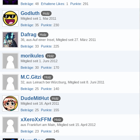
Beiträge
48
Erhaltene Likes
1
Punkte
291
Godluth
Holz
Mitglied seit 1. Mai 2011
Beiträge
35
Punkte
230
Dafrag
Holz
36
aus Auf einer Insel
Mitglied seit 27. März 2011
Beiträge
33
Punkte
225
morikules
Holz
Mitglied seit 1. Juni 2012
Beiträge
30
Punkte
170
M.C.Gitzi
Holz
32
aus Leinach bei Würzburg
Mitglied seit 8. Juni 2011
Beiträge
25
Punkte
140
DudeMitHut
Holz
Mitglied seit 16. April 2011
Beiträge
25
Punkte
155
xXeroXxFFM
Holz
aus Frankfurt am Main
Mitglied seit 15. April 2012
Beiträge
23
Punkte
145