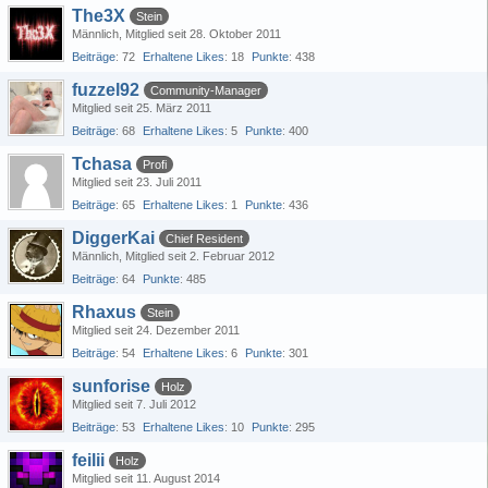
The3X
Stein
Männlich
Mitglied seit 28. Oktober 2011
Beiträge
72
Erhaltene Likes
18
Punkte
438
fuzzel92
Community-Manager
Mitglied seit 25. März 2011
Beiträge
68
Erhaltene Likes
5
Punkte
400
Tchasa
Profi
Mitglied seit 23. Juli 2011
Beiträge
65
Erhaltene Likes
1
Punkte
436
DiggerKai
Chief Resident
Männlich
Mitglied seit 2. Februar 2012
Beiträge
64
Punkte
485
Rhaxus
Stein
Mitglied seit 24. Dezember 2011
Beiträge
54
Erhaltene Likes
6
Punkte
301
sunforise
Holz
Mitglied seit 7. Juli 2012
Beiträge
53
Erhaltene Likes
10
Punkte
295
feilii
Holz
Mitglied seit 11. August 2014