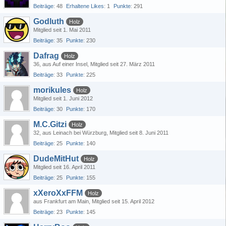
Beiträge
48
Erhaltene Likes
1
Punkte
291
Godluth
Holz
Mitglied seit 1. Mai 2011
Beiträge
35
Punkte
230
Dafrag
Holz
36
aus Auf einer Insel
Mitglied seit 27. März 2011
Beiträge
33
Punkte
225
morikules
Holz
Mitglied seit 1. Juni 2012
Beiträge
30
Punkte
170
M.C.Gitzi
Holz
32
aus Leinach bei Würzburg
Mitglied seit 8. Juni 2011
Beiträge
25
Punkte
140
DudeMitHut
Holz
Mitglied seit 16. April 2011
Beiträge
25
Punkte
155
xXeroXxFFM
Holz
aus Frankfurt am Main
Mitglied seit 15. April 2012
Beiträge
23
Punkte
145