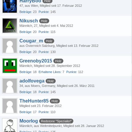
HarryBoo
Holz
47
aus Wien
Mitglied seit 17. Februar 2012
Beiträge
23
Punkte
145
Nikusch
Holz
Männlich
27
Mitglied seit 4. Mai 2012
Beiträge
20
Punkte
115
Cougar_m
Holz
aus Österreich Salzburg
Mitglied seit 13. Februar 2012
Beiträge
20
Punkte
130
Greenoby2015
Holz
Männlich
Mitglied seit 28. September 2012
Beiträge
18
Erhaltene Likes
7
Punkte
112
adolfovega
Holz
34
aus Moers, Germany
Mitglied seit 26. März 2011
Beiträge
18
Punkte
145
TheHunter85
Holz
Mitglied seit 23. Februar 2012
Beiträge
17
Punkte
110
Moorlog
Redstone "Spezialist"
Männlich
aus Weltmittelpunkt
Mitglied seit 28. Januar 2012