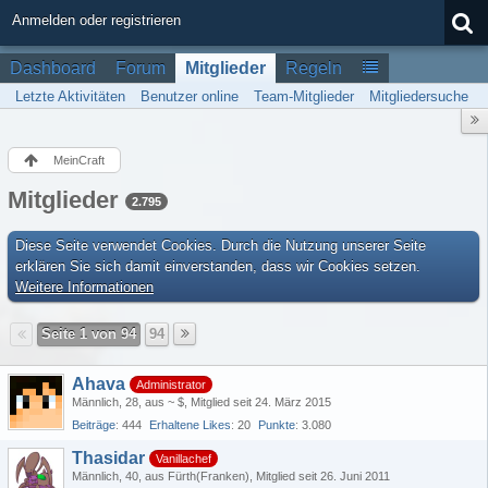
Anmelden oder registrieren
Dashboard
Forum
Mitglieder
Regeln
Letzte Aktivitäten
Benutzer online
Team-Mitglieder
Mitgliedersuche
MeinCraft
Mitglieder
2.795
Diese Seite verwendet Cookies. Durch die Nutzung unserer Seite
erklären Sie sich damit einverstanden, dass wir Cookies setzen.
Weitere Informationen
Seite 1 von 94
94
Ahava
Administrator
Männlich
28
aus ~ $
Mitglied seit 24. März 2015
Beiträge
444
Erhaltene Likes
20
Punkte
3.080
Thasidar
Vanillachef
Männlich
40
aus Fürth(Franken)
Mitglied seit 26. Juni 2011