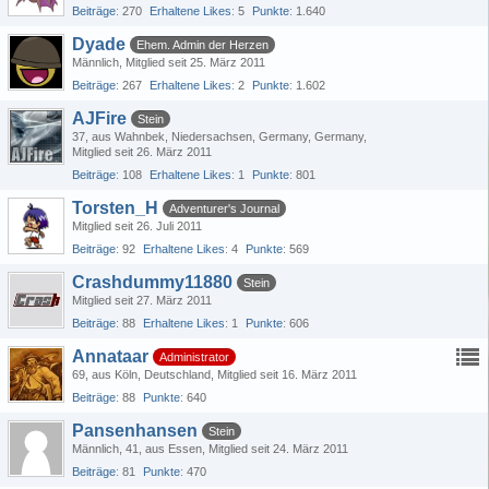
Beiträge
270
Erhaltene Likes
5
Punkte
1.640
Dyade
Ehem. Admin der Herzen
Männlich
Mitglied seit 25. März 2011
Beiträge
267
Erhaltene Likes
2
Punkte
1.602
AJFire
Stein
37
aus Wahnbek, Niedersachsen, Germany, Germany
Mitglied seit 26. März 2011
Beiträge
108
Erhaltene Likes
1
Punkte
801
Torsten_H
Adventurer's Journal
Mitglied seit 26. Juli 2011
Beiträge
92
Erhaltene Likes
4
Punkte
569
Crashdummy11880
Stein
Mitglied seit 27. März 2011
Beiträge
88
Erhaltene Likes
1
Punkte
606
Annataar
Administrator
69
aus Köln, Deutschland
Mitglied seit 16. März 2011
Beiträge
88
Punkte
640
Pansenhansen
Stein
Männlich
41
aus Essen
Mitglied seit 24. März 2011
Beiträge
81
Punkte
470