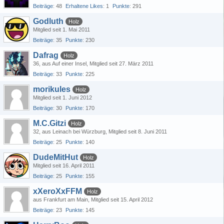
Beiträge
48
Erhaltene Likes
1
Punkte
291
Godluth
Holz
Mitglied seit 1. Mai 2011
Beiträge
35
Punkte
230
Dafrag
Holz
36
aus Auf einer Insel
Mitglied seit 27. März 2011
Beiträge
33
Punkte
225
morikules
Holz
Mitglied seit 1. Juni 2012
Beiträge
30
Punkte
170
M.C.Gitzi
Holz
32
aus Leinach bei Würzburg
Mitglied seit 8. Juni 2011
Beiträge
25
Punkte
140
DudeMitHut
Holz
Mitglied seit 16. April 2011
Beiträge
25
Punkte
155
xXeroXxFFM
Holz
aus Frankfurt am Main
Mitglied seit 15. April 2012
Beiträge
23
Punkte
145