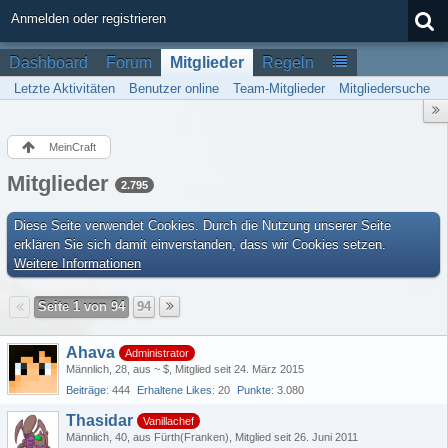
Anmelden oder registrieren
Dashboard
Forum
Mitglieder
Regeln
Letzte Aktivitäten
Benutzer online
Team-Mitglieder
Mitgliedersuche
MeinCraft
Mitglieder
2.795
Diese Seite verwendet Cookies. Durch die Nutzung unserer Seite
erklären Sie sich damit einverstanden, dass wir Cookies setzen.
Weitere Informationen
Seite 1 von 94
94
Ahava
Administrator
Männlich
28
aus ~ $
Mitglied seit 24. März 2015
Beiträge
444
Erhaltene Likes
20
Punkte
3.080
Thasidar
Vanillachef
Männlich
40
aus Fürth(Franken)
Mitglied seit 26. Juni 2011