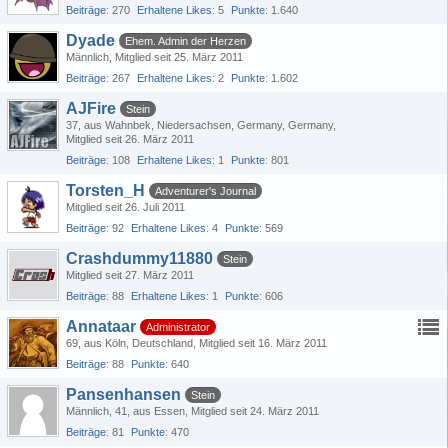
Beiträge
270
Erhaltene Likes
5
Punkte
1.640
Dyade
Ehem. Admin der Herzen
Männlich
Mitglied seit 25. März 2011
Beiträge
267
Erhaltene Likes
2
Punkte
1.602
AJFire
Stein
37
aus Wahnbek, Niedersachsen, Germany, Germany
Mitglied seit 26. März 2011
Beiträge
108
Erhaltene Likes
1
Punkte
801
Torsten_H
Adventurer's Journal
Mitglied seit 26. Juli 2011
Beiträge
92
Erhaltene Likes
4
Punkte
569
Crashdummy11880
Stein
Mitglied seit 27. März 2011
Beiträge
88
Erhaltene Likes
1
Punkte
606
Annataar
Administrator
69
aus Köln, Deutschland
Mitglied seit 16. März 2011
Beiträge
88
Punkte
640
Pansenhansen
Stein
Männlich
41
aus Essen
Mitglied seit 24. März 2011
Beiträge
81
Punkte
470