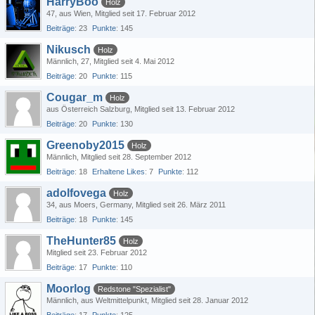
HarryBoo
Holz
47
aus Wien
Mitglied seit 17. Februar 2012
Beiträge
23
Punkte
145
Nikusch
Holz
Männlich
27
Mitglied seit 4. Mai 2012
Beiträge
20
Punkte
115
Cougar_m
Holz
aus Österreich Salzburg
Mitglied seit 13. Februar 2012
Beiträge
20
Punkte
130
Greenoby2015
Holz
Männlich
Mitglied seit 28. September 2012
Beiträge
18
Erhaltene Likes
7
Punkte
112
adolfovega
Holz
34
aus Moers, Germany
Mitglied seit 26. März 2011
Beiträge
18
Punkte
145
TheHunter85
Holz
Mitglied seit 23. Februar 2012
Beiträge
17
Punkte
110
Moorlog
Redstone "Spezialist"
Männlich
aus Weltmittelpunkt
Mitglied seit 28. Januar 2012