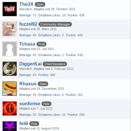
The3X
Stein
Männlich
Mitglied seit 28. Oktober 2011
Beiträge
72
Erhaltene Likes
18
Punkte
438
fuzzel92
Community-Manager
Mitglied seit 25. März 2011
Beiträge
68
Erhaltene Likes
5
Punkte
400
Tchasa
Profi
Mitglied seit 23. Juli 2011
Beiträge
65
Erhaltene Likes
1
Punkte
436
DiggerKai
Chief Resident
Männlich
Mitglied seit 2. Februar 2012
Beiträge
64
Punkte
485
Rhaxus
Stein
Mitglied seit 24. Dezember 2011
Beiträge
54
Erhaltene Likes
6
Punkte
301
sunforise
Holz
Mitglied seit 7. Juli 2012
Beiträge
53
Erhaltene Likes
10
Punkte
295
feilii
Holz
Mitglied seit 11. August 2014