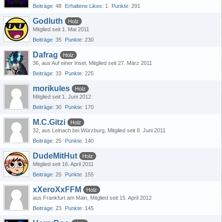
Beiträge
48
Erhaltene Likes
1
Punkte
291
Godluth
Holz
Mitglied seit 1. Mai 2011
Beiträge
35
Punkte
230
Dafrag
Holz
36
aus Auf einer Insel
Mitglied seit 27. März 2011
Beiträge
33
Punkte
225
morikules
Holz
Mitglied seit 1. Juni 2012
Beiträge
30
Punkte
170
M.C.Gitzi
Holz
32
aus Leinach bei Würzburg
Mitglied seit 8. Juni 2011
Beiträge
25
Punkte
140
DudeMitHut
Holz
Mitglied seit 16. April 2011
Beiträge
25
Punkte
155
xXeroXxFFM
Holz
aus Frankfurt am Main
Mitglied seit 15. April 2012
Beiträge
23
Punkte
145