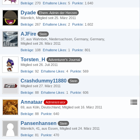
Beiträge
270
Erhaltene Likes
5
Punkte
1.640
Dyade
Ehem. Admin der Herzen
Männlich
Mitglied seit 25. März 2011
Beiträge
267
Erhaltene Likes
2
Punkte
1.602
AJFire
Stein
37
aus Wahnbek, Niedersachsen, Germany, Germany
Mitglied seit 26. März 2011
Beiträge
108
Erhaltene Likes
1
Punkte
801
Torsten_H
Adventurer's Journal
Mitglied seit 26. Juli 2011
Beiträge
92
Erhaltene Likes
4
Punkte
569
Crashdummy11880
Stein
Mitglied seit 27. März 2011
Beiträge
88
Erhaltene Likes
1
Punkte
606
Annataar
Administrator
69
aus Köln, Deutschland
Mitglied seit 16. März 2011
Beiträge
88
Punkte
640
Pansenhansen
Stein
Männlich
41
aus Essen
Mitglied seit 24. März 2011
Beiträge
81
Punkte
470