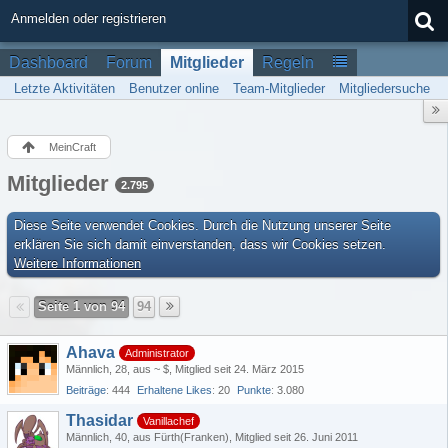
Anmelden oder registrieren
Dashboard
Forum
Mitglieder
Regeln
Letzte Aktivitäten
Benutzer online
Team-Mitglieder
Mitgliedersuche
MeinCraft
Mitglieder
2.795
Diese Seite verwendet Cookies. Durch die Nutzung unserer Seite
erklären Sie sich damit einverstanden, dass wir Cookies setzen.
Weitere Informationen
Seite 1 von 94
94
Ahava
Administrator
Männlich
28
aus ~ $
Mitglied seit 24. März 2015
Beiträge
444
Erhaltene Likes
20
Punkte
3.080
Thasidar
Vanillachef
Männlich
40
aus Fürth(Franken)
Mitglied seit 26. Juni 2011