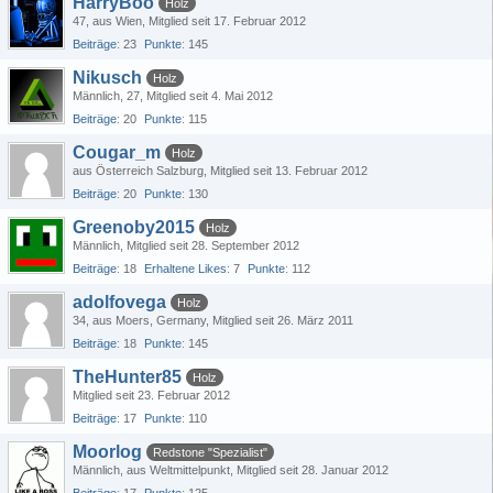
HarryBoo
Holz
47
aus Wien
Mitglied seit 17. Februar 2012
Beiträge
23
Punkte
145
Nikusch
Holz
Männlich
27
Mitglied seit 4. Mai 2012
Beiträge
20
Punkte
115
Cougar_m
Holz
aus Österreich Salzburg
Mitglied seit 13. Februar 2012
Beiträge
20
Punkte
130
Greenoby2015
Holz
Männlich
Mitglied seit 28. September 2012
Beiträge
18
Erhaltene Likes
7
Punkte
112
adolfovega
Holz
34
aus Moers, Germany
Mitglied seit 26. März 2011
Beiträge
18
Punkte
145
TheHunter85
Holz
Mitglied seit 23. Februar 2012
Beiträge
17
Punkte
110
Moorlog
Redstone "Spezialist"
Männlich
aus Weltmittelpunkt
Mitglied seit 28. Januar 2012