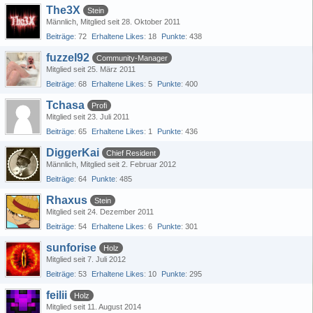
The3X
Stein
Männlich
Mitglied seit 28. Oktober 2011
Beiträge
72
Erhaltene Likes
18
Punkte
438
fuzzel92
Community-Manager
Mitglied seit 25. März 2011
Beiträge
68
Erhaltene Likes
5
Punkte
400
Tchasa
Profi
Mitglied seit 23. Juli 2011
Beiträge
65
Erhaltene Likes
1
Punkte
436
DiggerKai
Chief Resident
Männlich
Mitglied seit 2. Februar 2012
Beiträge
64
Punkte
485
Rhaxus
Stein
Mitglied seit 24. Dezember 2011
Beiträge
54
Erhaltene Likes
6
Punkte
301
sunforise
Holz
Mitglied seit 7. Juli 2012
Beiträge
53
Erhaltene Likes
10
Punkte
295
feilii
Holz
Mitglied seit 11. August 2014