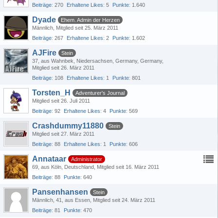
Beiträge
270
Erhaltene Likes
5
Punkte
1.640
Dyade
Ehem. Admin der Herzen
Männlich
Mitglied seit 25. März 2011
Beiträge
267
Erhaltene Likes
2
Punkte
1.602
AJFire
Stein
37
aus Wahnbek, Niedersachsen, Germany, Germany
Mitglied seit 26. März 2011
Beiträge
108
Erhaltene Likes
1
Punkte
801
Torsten_H
Adventurer's Journal
Mitglied seit 26. Juli 2011
Beiträge
92
Erhaltene Likes
4
Punkte
569
Crashdummy11880
Stein
Mitglied seit 27. März 2011
Beiträge
88
Erhaltene Likes
1
Punkte
606
Annataar
Administrator
69
aus Köln, Deutschland
Mitglied seit 16. März 2011
Beiträge
88
Punkte
640
Pansenhansen
Stein
Männlich
41
aus Essen
Mitglied seit 24. März 2011
Beiträge
81
Punkte
470