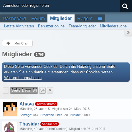
Anmelden oder registrieren
Dashboard
Forum
Mitglieder
Regeln
Letzte Aktivitäten
Benutzer online
Team-Mitglieder
Mitgliedersuche
MeinCraft
Mitglieder
2.795
Diese Seite verwendet Cookies. Durch die Nutzung unserer Seite
erklären Sie sich damit einverstanden, dass wir Cookies setzen.
Weitere Informationen
Seite 1 von 94
94
Ahava
Administrator
Männlich
28
aus ~ $
Mitglied seit 24. März 2015
Beiträge
444
Erhaltene Likes
20
Punkte
3.080
Thasidar
Vanillachef
Männlich
40
aus Fürth(Franken)
Mitglied seit 26. Juni 2011