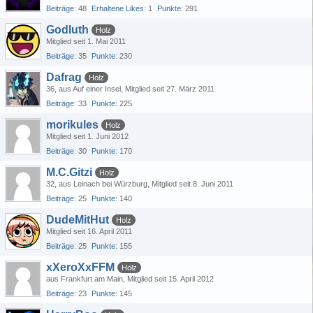
Beiträge
48
Erhaltene Likes
1
Punkte
291
Godluth
Holz
Mitglied seit 1. Mai 2011
Beiträge
35
Punkte
230
Dafrag
Holz
36
aus Auf einer Insel
Mitglied seit 27. März 2011
Beiträge
33
Punkte
225
morikules
Holz
Mitglied seit 1. Juni 2012
Beiträge
30
Punkte
170
M.C.Gitzi
Holz
32
aus Leinach bei Würzburg
Mitglied seit 8. Juni 2011
Beiträge
25
Punkte
140
DudeMitHut
Holz
Mitglied seit 16. April 2011
Beiträge
25
Punkte
155
xXeroXxFFM
Holz
aus Frankfurt am Main
Mitglied seit 15. April 2012
Beiträge
23
Punkte
145