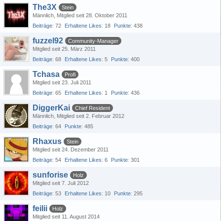
The3X
Stein
Männlich
Mitglied seit 28. Oktober 2011
Beiträge
72
Erhaltene Likes
18
Punkte
438
fuzzel92
Community-Manager
Mitglied seit 25. März 2011
Beiträge
68
Erhaltene Likes
5
Punkte
400
Tchasa
Profi
Mitglied seit 23. Juli 2011
Beiträge
65
Erhaltene Likes
1
Punkte
436
DiggerKai
Chief Resident
Männlich
Mitglied seit 2. Februar 2012
Beiträge
64
Punkte
485
Rhaxus
Stein
Mitglied seit 24. Dezember 2011
Beiträge
54
Erhaltene Likes
6
Punkte
301
sunforise
Holz
Mitglied seit 7. Juli 2012
Beiträge
53
Erhaltene Likes
10
Punkte
295
feilii
Holz
Mitglied seit 11. August 2014