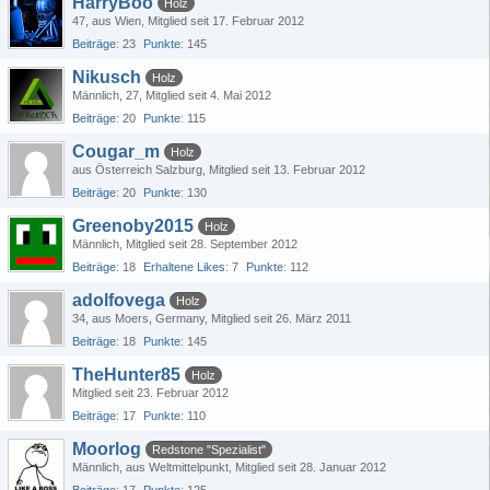
HarryBoo
Holz
47
aus Wien
Mitglied seit 17. Februar 2012
Beiträge
23
Punkte
145
Nikusch
Holz
Männlich
27
Mitglied seit 4. Mai 2012
Beiträge
20
Punkte
115
Cougar_m
Holz
aus Österreich Salzburg
Mitglied seit 13. Februar 2012
Beiträge
20
Punkte
130
Greenoby2015
Holz
Männlich
Mitglied seit 28. September 2012
Beiträge
18
Erhaltene Likes
7
Punkte
112
adolfovega
Holz
34
aus Moers, Germany
Mitglied seit 26. März 2011
Beiträge
18
Punkte
145
TheHunter85
Holz
Mitglied seit 23. Februar 2012
Beiträge
17
Punkte
110
Moorlog
Redstone "Spezialist"
Männlich
aus Weltmittelpunkt
Mitglied seit 28. Januar 2012