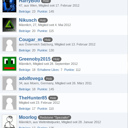
HarryBoo
Holz
47
aus Wien
Mitglied seit 17. Februar 2012
Beiträge
23
Punkte
145
Nikusch
Holz
Männlich
27
Mitglied seit 4. Mai 2012
Beiträge
20
Punkte
115
Cougar_m
Holz
aus Österreich Salzburg
Mitglied seit 13. Februar 2012
Beiträge
20
Punkte
130
Greenoby2015
Holz
Männlich
Mitglied seit 28. September 2012
Beiträge
18
Erhaltene Likes
7
Punkte
112
adolfovega
Holz
34
aus Moers, Germany
Mitglied seit 26. März 2011
Beiträge
18
Punkte
145
TheHunter85
Holz
Mitglied seit 23. Februar 2012
Beiträge
17
Punkte
110
Moorlog
Redstone "Spezialist"
Männlich
aus Weltmittelpunkt
Mitglied seit 28. Januar 2012