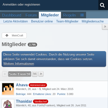
Anmelden oder registrieren
Dashboard
Forum
Mitglieder
Regeln
Letzte Aktivitäten
Benutzer online
Team-Mitglieder
Mitgliedersuche
MeinCraft
Mitglieder
2.795
Diese Seite verwendet Cookies. Durch die Nutzung unserer Seite
erklären Sie sich damit einverstanden, dass wir Cookies setzen.
Weitere Informationen
Seite 1 von 94
94
Ahava
Administrator
Männlich
28
aus ~ $
Mitglied seit 24. März 2015
Beiträge
444
Erhaltene Likes
20
Punkte
3.080
Thasidar
Vanillachef
Männlich
40
aus Fürth(Franken)
Mitglied seit 26. Juni 2011