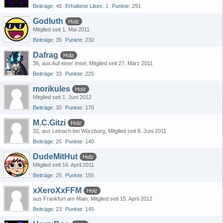
Beiträge
48
Erhaltene Likes
1
Punkte
291
Godluth
Holz
Mitglied seit 1. Mai 2011
Beiträge
35
Punkte
230
Dafrag
Holz
36
aus Auf einer Insel
Mitglied seit 27. März 2011
Beiträge
33
Punkte
225
morikules
Holz
Mitglied seit 1. Juni 2012
Beiträge
30
Punkte
170
M.C.Gitzi
Holz
32
aus Leinach bei Würzburg
Mitglied seit 8. Juni 2011
Beiträge
25
Punkte
140
DudeMitHut
Holz
Mitglied seit 16. April 2011
Beiträge
25
Punkte
155
xXeroXxFFM
Holz
aus Frankfurt am Main
Mitglied seit 15. April 2012
Beiträge
23
Punkte
145