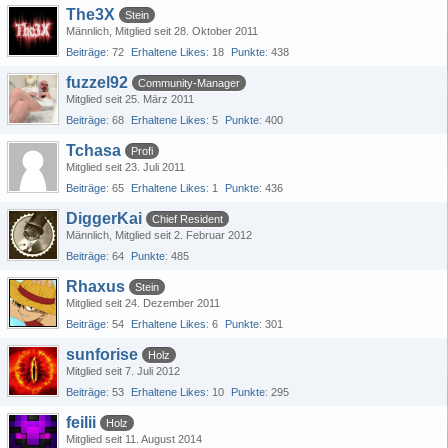
The3X
Stein
Männlich
Mitglied seit 28. Oktober 2011
Beiträge
72
Erhaltene Likes
18
Punkte
438
fuzzel92
Community-Manager
Mitglied seit 25. März 2011
Beiträge
68
Erhaltene Likes
5
Punkte
400
Tchasa
Profi
Mitglied seit 23. Juli 2011
Beiträge
65
Erhaltene Likes
1
Punkte
436
DiggerKai
Chief Resident
Männlich
Mitglied seit 2. Februar 2012
Beiträge
64
Punkte
485
Rhaxus
Stein
Mitglied seit 24. Dezember 2011
Beiträge
54
Erhaltene Likes
6
Punkte
301
sunforise
Holz
Mitglied seit 7. Juli 2012
Beiträge
53
Erhaltene Likes
10
Punkte
295
feilii
Holz
Mitglied seit 11. August 2014