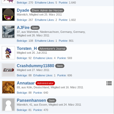
Beiträge
270
Erhaltene Likes
5
Punkte
1.640
Dyade
Ehem. Admin der Herzen
Männlich
Mitglied seit 25. März 2011
Beiträge
267
Erhaltene Likes
2
Punkte
1.602
AJFire
Stein
37
aus Wahnbek, Niedersachsen, Germany, Germany
Mitglied seit 26. März 2011
Beiträge
108
Erhaltene Likes
1
Punkte
801
Torsten_H
Adventurer's Journal
Mitglied seit 26. Juli 2011
Beiträge
92
Erhaltene Likes
4
Punkte
569
Crashdummy11880
Stein
Mitglied seit 27. März 2011
Beiträge
88
Erhaltene Likes
1
Punkte
606
Annataar
Administrator
69
aus Köln, Deutschland
Mitglied seit 16. März 2011
Beiträge
88
Punkte
640
Pansenhansen
Stein
Männlich
41
aus Essen
Mitglied seit 24. März 2011
Beiträge
81
Punkte
470