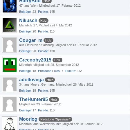
HarryBoo
Holz
47
aus Wien
Mitglied seit 17. Februar 2012
Beiträge
23
Punkte
145
Nikusch
Holz
Männlich
27
Mitglied seit 4. Mai 2012
Beiträge
20
Punkte
115
Cougar_m
Holz
aus Österreich Salzburg
Mitglied seit 13. Februar 2012
Beiträge
20
Punkte
130
Greenoby2015
Holz
Männlich
Mitglied seit 28. September 2012
Beiträge
18
Erhaltene Likes
7
Punkte
112
adolfovega
Holz
34
aus Moers, Germany
Mitglied seit 26. März 2011
Beiträge
18
Punkte
145
TheHunter85
Holz
Mitglied seit 23. Februar 2012
Beiträge
17
Punkte
110
Moorlog
Redstone "Spezialist"
Männlich
aus Weltmittelpunkt
Mitglied seit 28. Januar 2012