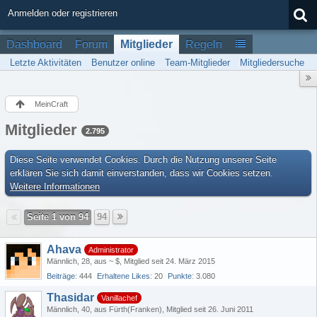
Anmelden oder registrieren
Dashboard
Forum
Mitglieder
Regeln
Letzte Aktivitäten
Benutzer online
Team-Mitglieder
Mitgliedersuche
MeinCraft
Mitglieder
2.795
Diese Seite verwendet Cookies. Durch die Nutzung unserer Seite
erklären Sie sich damit einverstanden, dass wir Cookies setzen.
Weitere Informationen
Seite 1 von 94
94
Ahava
Administrator
Männlich
28
aus ~ $
Mitglied seit 24. März 2015
Beiträge
444
Erhaltene Likes
20
Punkte
3.080
Thasidar
Vanillachef
Männlich
40
aus Fürth(Franken)
Mitglied seit 26. Juni 2011