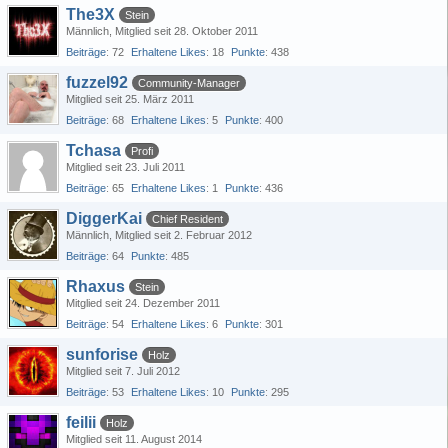
The3X
Stein
Männlich
Mitglied seit 28. Oktober 2011
Beiträge
72
Erhaltene Likes
18
Punkte
438
fuzzel92
Community-Manager
Mitglied seit 25. März 2011
Beiträge
68
Erhaltene Likes
5
Punkte
400
Tchasa
Profi
Mitglied seit 23. Juli 2011
Beiträge
65
Erhaltene Likes
1
Punkte
436
DiggerKai
Chief Resident
Männlich
Mitglied seit 2. Februar 2012
Beiträge
64
Punkte
485
Rhaxus
Stein
Mitglied seit 24. Dezember 2011
Beiträge
54
Erhaltene Likes
6
Punkte
301
sunforise
Holz
Mitglied seit 7. Juli 2012
Beiträge
53
Erhaltene Likes
10
Punkte
295
feilii
Holz
Mitglied seit 11. August 2014