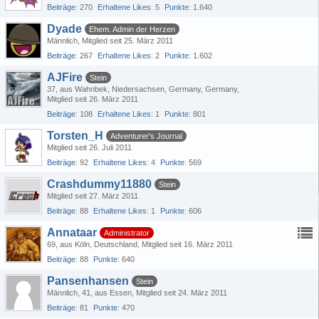
Beiträge
270
Erhaltene Likes
5
Punkte
1.640
Dyade
Ehem. Admin der Herzen
Männlich
Mitglied seit 25. März 2011
Beiträge
267
Erhaltene Likes
2
Punkte
1.602
AJFire
Stein
37
aus Wahnbek, Niedersachsen, Germany, Germany
Mitglied seit 26. März 2011
Beiträge
108
Erhaltene Likes
1
Punkte
801
Torsten_H
Adventurer's Journal
Mitglied seit 26. Juli 2011
Beiträge
92
Erhaltene Likes
4
Punkte
569
Crashdummy11880
Stein
Mitglied seit 27. März 2011
Beiträge
88
Erhaltene Likes
1
Punkte
606
Annataar
Administrator
69
aus Köln, Deutschland
Mitglied seit 16. März 2011
Beiträge
88
Punkte
640
Pansenhansen
Stein
Männlich
41
aus Essen
Mitglied seit 24. März 2011
Beiträge
81
Punkte
470