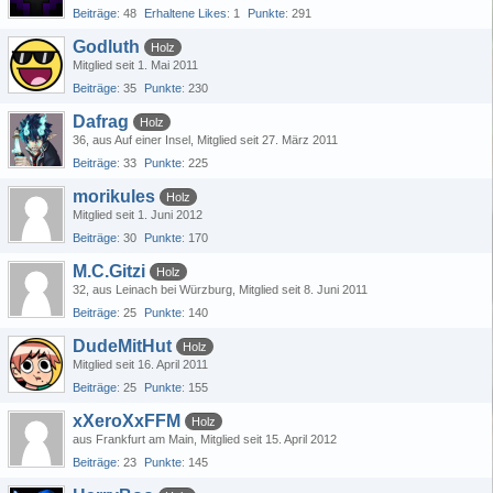
Beiträge
48
Erhaltene Likes
1
Punkte
291
Godluth
Holz
Mitglied seit 1. Mai 2011
Beiträge
35
Punkte
230
Dafrag
Holz
36
aus Auf einer Insel
Mitglied seit 27. März 2011
Beiträge
33
Punkte
225
morikules
Holz
Mitglied seit 1. Juni 2012
Beiträge
30
Punkte
170
M.C.Gitzi
Holz
32
aus Leinach bei Würzburg
Mitglied seit 8. Juni 2011
Beiträge
25
Punkte
140
DudeMitHut
Holz
Mitglied seit 16. April 2011
Beiträge
25
Punkte
155
xXeroXxFFM
Holz
aus Frankfurt am Main
Mitglied seit 15. April 2012
Beiträge
23
Punkte
145