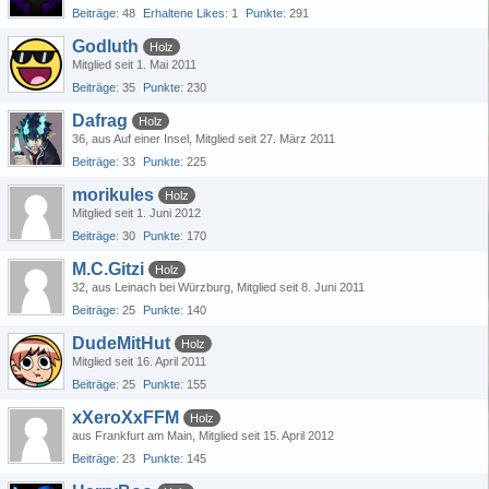
Beiträge
48
Erhaltene Likes
1
Punkte
291
Godluth
Holz
Mitglied seit 1. Mai 2011
Beiträge
35
Punkte
230
Dafrag
Holz
36
aus Auf einer Insel
Mitglied seit 27. März 2011
Beiträge
33
Punkte
225
morikules
Holz
Mitglied seit 1. Juni 2012
Beiträge
30
Punkte
170
M.C.Gitzi
Holz
32
aus Leinach bei Würzburg
Mitglied seit 8. Juni 2011
Beiträge
25
Punkte
140
DudeMitHut
Holz
Mitglied seit 16. April 2011
Beiträge
25
Punkte
155
xXeroXxFFM
Holz
aus Frankfurt am Main
Mitglied seit 15. April 2012
Beiträge
23
Punkte
145