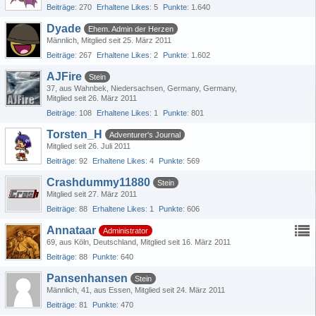
Beiträge
270
Erhaltene Likes
5
Punkte
1.640
Dyade
Ehem. Admin der Herzen
Männlich
Mitglied seit 25. März 2011
Beiträge
267
Erhaltene Likes
2
Punkte
1.602
AJFire
Stein
37
aus Wahnbek, Niedersachsen, Germany, Germany
Mitglied seit 26. März 2011
Beiträge
108
Erhaltene Likes
1
Punkte
801
Torsten_H
Adventurer's Journal
Mitglied seit 26. Juli 2011
Beiträge
92
Erhaltene Likes
4
Punkte
569
Crashdummy11880
Stein
Mitglied seit 27. März 2011
Beiträge
88
Erhaltene Likes
1
Punkte
606
Annataar
Administrator
69
aus Köln, Deutschland
Mitglied seit 16. März 2011
Beiträge
88
Punkte
640
Pansenhansen
Stein
Männlich
41
aus Essen
Mitglied seit 24. März 2011
Beiträge
81
Punkte
470