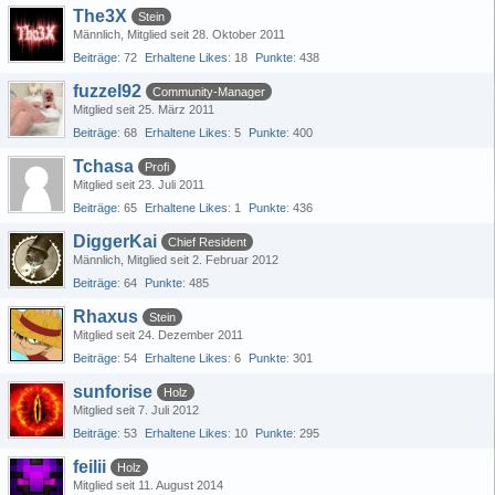
The3X
Stein
Männlich
Mitglied seit 28. Oktober 2011
Beiträge
72
Erhaltene Likes
18
Punkte
438
fuzzel92
Community-Manager
Mitglied seit 25. März 2011
Beiträge
68
Erhaltene Likes
5
Punkte
400
Tchasa
Profi
Mitglied seit 23. Juli 2011
Beiträge
65
Erhaltene Likes
1
Punkte
436
DiggerKai
Chief Resident
Männlich
Mitglied seit 2. Februar 2012
Beiträge
64
Punkte
485
Rhaxus
Stein
Mitglied seit 24. Dezember 2011
Beiträge
54
Erhaltene Likes
6
Punkte
301
sunforise
Holz
Mitglied seit 7. Juli 2012
Beiträge
53
Erhaltene Likes
10
Punkte
295
feilii
Holz
Mitglied seit 11. August 2014