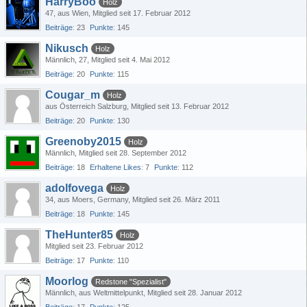
HarryBoo
Holz
47
aus Wien
Mitglied seit 17. Februar 2012
Beiträge
23
Punkte
145
Nikusch
Holz
Männlich
27
Mitglied seit 4. Mai 2012
Beiträge
20
Punkte
115
Cougar_m
Holz
aus Österreich Salzburg
Mitglied seit 13. Februar 2012
Beiträge
20
Punkte
130
Greenoby2015
Holz
Männlich
Mitglied seit 28. September 2012
Beiträge
18
Erhaltene Likes
7
Punkte
112
adolfovega
Holz
34
aus Moers, Germany
Mitglied seit 26. März 2011
Beiträge
18
Punkte
145
TheHunter85
Holz
Mitglied seit 23. Februar 2012
Beiträge
17
Punkte
110
Moorlog
Redstone "Spezialist"
Männlich
aus Weltmittelpunkt
Mitglied seit 28. Januar 2012