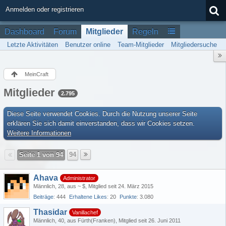
Anmelden oder registrieren
Dashboard
Forum
Mitglieder
Regeln
Letzte Aktivitäten
Benutzer online
Team-Mitglieder
Mitgliedersuche
MeinCraft
Mitglieder
2.795
Diese Seite verwendet Cookies. Durch die Nutzung unserer Seite
erklären Sie sich damit einverstanden, dass wir Cookies setzen.
Weitere Informationen
Seite 1 von 94
94
Ahava
Administrator
Männlich
28
aus ~ $
Mitglied seit 24. März 2015
Beiträge
444
Erhaltene Likes
20
Punkte
3.080
Thasidar
Vanillachef
Männlich
40
aus Fürth(Franken)
Mitglied seit 26. Juni 2011