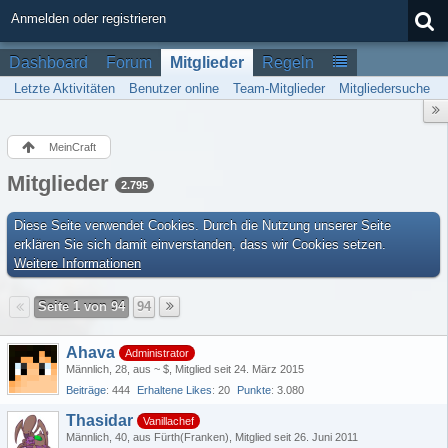
Anmelden oder registrieren
Dashboard
Forum
Mitglieder
Regeln
Letzte Aktivitäten
Benutzer online
Team-Mitglieder
Mitgliedersuche
MeinCraft
Mitglieder
2.795
Diese Seite verwendet Cookies. Durch die Nutzung unserer Seite
erklären Sie sich damit einverstanden, dass wir Cookies setzen.
Weitere Informationen
Seite 1 von 94
94
Ahava
Administrator
Männlich
28
aus ~ $
Mitglied seit 24. März 2015
Beiträge
444
Erhaltene Likes
20
Punkte
3.080
Thasidar
Vanillachef
Männlich
40
aus Fürth(Franken)
Mitglied seit 26. Juni 2011