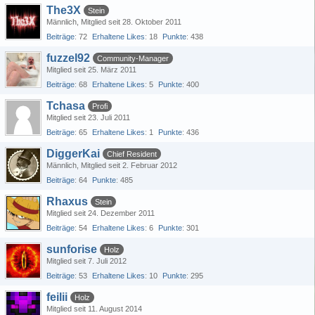
The3X
Stein
Männlich
Mitglied seit 28. Oktober 2011
Beiträge
72
Erhaltene Likes
18
Punkte
438
fuzzel92
Community-Manager
Mitglied seit 25. März 2011
Beiträge
68
Erhaltene Likes
5
Punkte
400
Tchasa
Profi
Mitglied seit 23. Juli 2011
Beiträge
65
Erhaltene Likes
1
Punkte
436
DiggerKai
Chief Resident
Männlich
Mitglied seit 2. Februar 2012
Beiträge
64
Punkte
485
Rhaxus
Stein
Mitglied seit 24. Dezember 2011
Beiträge
54
Erhaltene Likes
6
Punkte
301
sunforise
Holz
Mitglied seit 7. Juli 2012
Beiträge
53
Erhaltene Likes
10
Punkte
295
feilii
Holz
Mitglied seit 11. August 2014