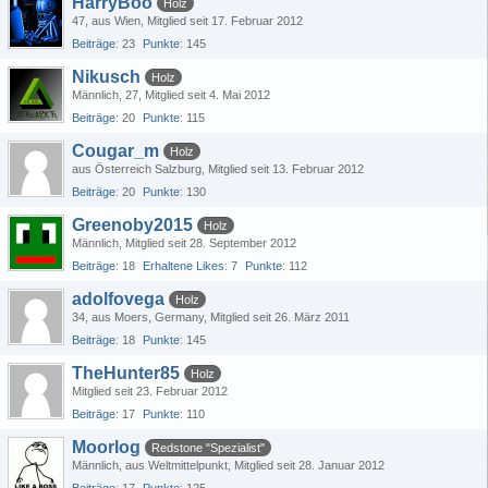
HarryBoo
Holz
47
aus Wien
Mitglied seit 17. Februar 2012
Beiträge
23
Punkte
145
Nikusch
Holz
Männlich
27
Mitglied seit 4. Mai 2012
Beiträge
20
Punkte
115
Cougar_m
Holz
aus Österreich Salzburg
Mitglied seit 13. Februar 2012
Beiträge
20
Punkte
130
Greenoby2015
Holz
Männlich
Mitglied seit 28. September 2012
Beiträge
18
Erhaltene Likes
7
Punkte
112
adolfovega
Holz
34
aus Moers, Germany
Mitglied seit 26. März 2011
Beiträge
18
Punkte
145
TheHunter85
Holz
Mitglied seit 23. Februar 2012
Beiträge
17
Punkte
110
Moorlog
Redstone "Spezialist"
Männlich
aus Weltmittelpunkt
Mitglied seit 28. Januar 2012