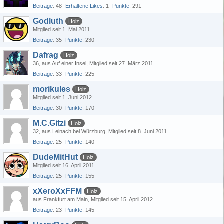
Beiträge
48
Erhaltene Likes
1
Punkte
291
Godluth
Holz
Mitglied seit 1. Mai 2011
Beiträge
35
Punkte
230
Dafrag
Holz
36
aus Auf einer Insel
Mitglied seit 27. März 2011
Beiträge
33
Punkte
225
morikules
Holz
Mitglied seit 1. Juni 2012
Beiträge
30
Punkte
170
M.C.Gitzi
Holz
32
aus Leinach bei Würzburg
Mitglied seit 8. Juni 2011
Beiträge
25
Punkte
140
DudeMitHut
Holz
Mitglied seit 16. April 2011
Beiträge
25
Punkte
155
xXeroXxFFM
Holz
aus Frankfurt am Main
Mitglied seit 15. April 2012
Beiträge
23
Punkte
145