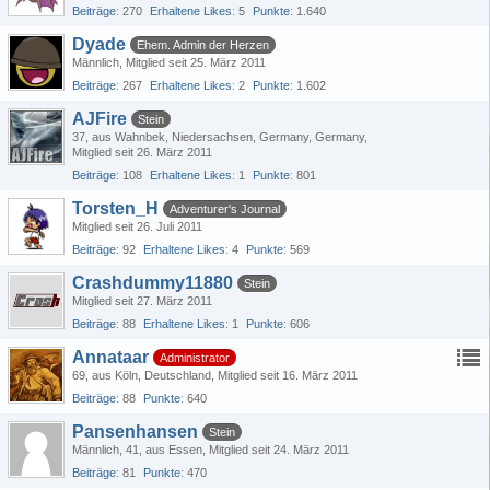
Beiträge
270
Erhaltene Likes
5
Punkte
1.640
Dyade
Ehem. Admin der Herzen
Männlich
Mitglied seit 25. März 2011
Beiträge
267
Erhaltene Likes
2
Punkte
1.602
AJFire
Stein
37
aus Wahnbek, Niedersachsen, Germany, Germany
Mitglied seit 26. März 2011
Beiträge
108
Erhaltene Likes
1
Punkte
801
Torsten_H
Adventurer's Journal
Mitglied seit 26. Juli 2011
Beiträge
92
Erhaltene Likes
4
Punkte
569
Crashdummy11880
Stein
Mitglied seit 27. März 2011
Beiträge
88
Erhaltene Likes
1
Punkte
606
Annataar
Administrator
69
aus Köln, Deutschland
Mitglied seit 16. März 2011
Beiträge
88
Punkte
640
Pansenhansen
Stein
Männlich
41
aus Essen
Mitglied seit 24. März 2011
Beiträge
81
Punkte
470