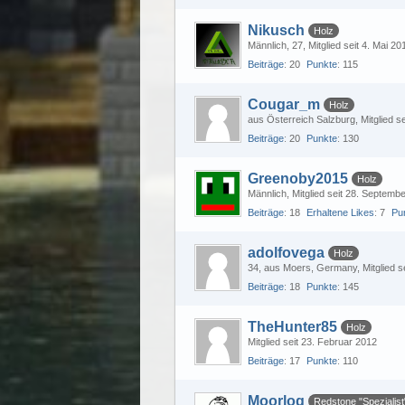
Nikusch
Holz
Männlich
27
Mitglied seit 4. Mai 20
Beiträge
20
Punkte
115
Cougar_m
Holz
aus Österreich Salzburg
Mitglied s
Beiträge
20
Punkte
130
Greenoby2015
Holz
Männlich
Mitglied seit 28. Septemb
Beiträge
18
Erhaltene Likes
7
Pu
adolfovega
Holz
34
aus Moers, Germany
Mitglied s
Beiträge
18
Punkte
145
TheHunter85
Holz
Mitglied seit 23. Februar 2012
Beiträge
17
Punkte
110
Moorlog
Redstone "Spezialist