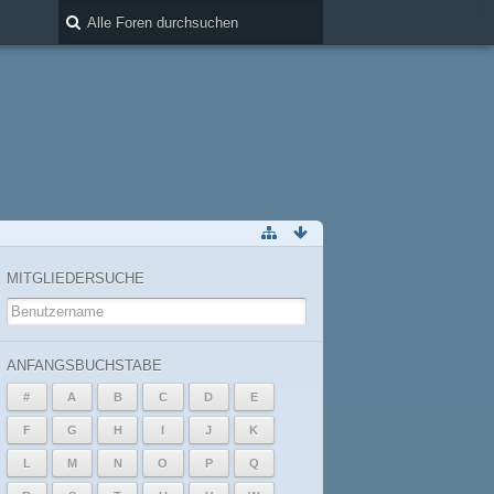
MITGLIEDERSUCHE
ANFANGSBUCHSTABE
#
A
B
C
D
E
F
G
H
I
J
K
L
M
N
O
P
Q