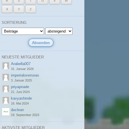
R
S
T
U
V
W
X
Y
Z
SORTIERUNG
NEUESTE MITGLIEDER
Arabella007
31. Januar 2026
imperialoverseas
3. Januar 2025
priyapnade
21. Juni 2024
kavyashinde
16. Mai 2024
duclean
19. September 2023
AKTIVSTE MITGLIEDER