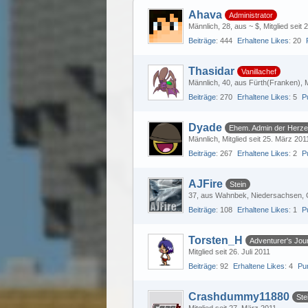
Ahava
Administrator
Männlich
28
aus ~ $
Mitglied seit
Beiträge
444
Erhaltene Likes
20
Thasidar
Vanillachef
Männlich
40
aus Fürth(Franken)
M
Beiträge
270
Erhaltene Likes
5
P
Dyade
Ehem. Admin der Herz
Männlich
Mitglied seit 25. März 201
Beiträge
267
Erhaltene Likes
2
P
AJFire
Stein
37
aus Wahnbek, Niedersachsen,
Beiträge
108
Erhaltene Likes
1
P
Torsten_H
Adventurer's Jou
Mitglied seit 26. Juli 2011
Beiträge
92
Erhaltene Likes
4
Pu
Crashdummy11880
Ste
Mitglied seit 27. März 2011