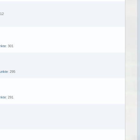
012
nkte
301
unkte
295
nkte
291