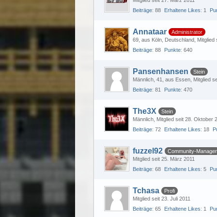
Beiträge
88
Erhaltene Likes
1
Pu
Annataar
Administrator
69
aus Köln, Deutschland
Mitglied
Beiträge
88
Punkte
640
Pansenhansen
Stein
Männlich
41
aus Essen
Mitglied s
Beiträge
81
Punkte
470
The3X
Stein
Männlich
Mitglied seit 28. Oktober 
Beiträge
72
Erhaltene Likes
18
P
fuzzel92
Community-Manager
Mitglied seit 25. März 2011
Beiträge
68
Erhaltene Likes
5
Pu
Tchasa
Profi
Mitglied seit 23. Juli 2011
Beiträge
65
Erhaltene Likes
1
Pu