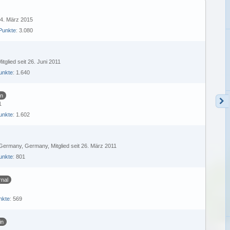
 24. März 2015
Punkte
3.080
itglied seit 26. Juni 2011
unkte
1.640
en
1
unkte
1.602
 Germany, Germany
Mitglied seit 26. März 2011
unkte
801
rnal
nkte
569
in