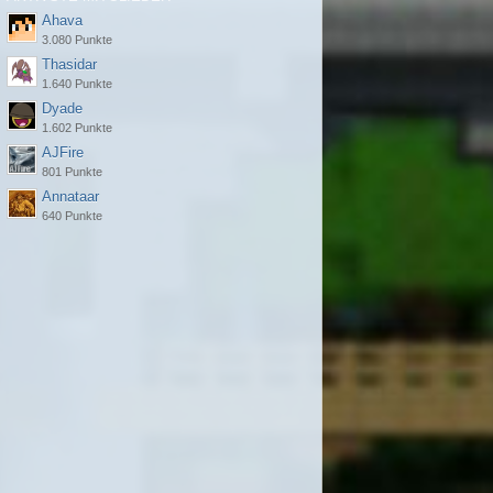
Ahava
3.080 Punkte
Thasidar
1.640 Punkte
Dyade
1.602 Punkte
AJFire
801 Punkte
Annataar
640 Punkte