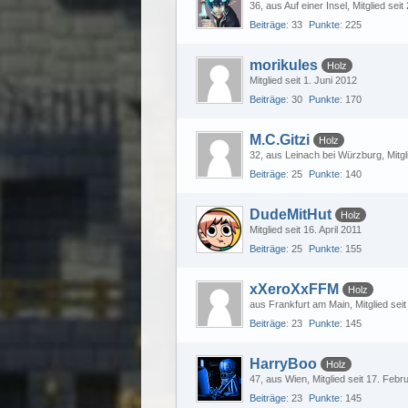
36
aus Auf einer Insel
Mitglied sei
Beiträge
33
Punkte
225
morikules
Holz
Mitglied seit 1. Juni 2012
Beiträge
30
Punkte
170
M.C.Gitzi
Holz
32
aus Leinach bei Würzburg
Mitgl
Beiträge
25
Punkte
140
DudeMitHut
Holz
Mitglied seit 16. April 2011
Beiträge
25
Punkte
155
xXeroXxFFM
Holz
aus Frankfurt am Main
Mitglied seit
Beiträge
23
Punkte
145
HarryBoo
Holz
47
aus Wien
Mitglied seit 17. Febr
Beiträge
23
Punkte
145