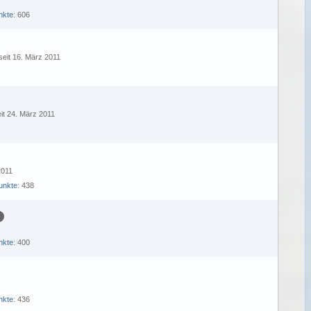
nkte
606
 seit 16. März 2011
eit 24. März 2011
2011
unkte
438
nkte
400
nkte
436