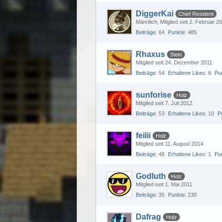
DiggerKai
Chief Resident
Männlich
Mitglied seit 2. Februar 2
Beiträge
64
Punkte
485
Rhaxus
Stein
Mitglied seit 24. Dezember 2011
Beiträge
54
Erhaltene Likes
6
Pu
sunforise
Holz
Mitglied seit 7. Juli 2012
Beiträge
53
Erhaltene Likes
10
P
feilii
Holz
Mitglied seit 11. August 2014
Beiträge
48
Erhaltene Likes
1
Pu
Godluth
Holz
Mitglied seit 1. Mai 2011
Beiträge
35
Punkte
230
Dafrag
Holz