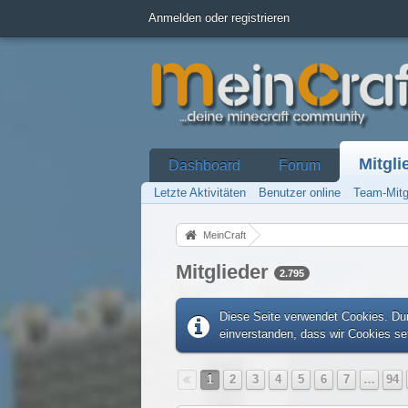
Anmelden oder registrieren
Mitgli
Dashboard
Forum
Letzte Aktivitäten
Benutzer online
Team-Mitg
MeinCraft
Mitglieder
2.795
Diese Seite verwendet Cookies. Dur
einverstanden, dass wir Cookies s
1
2
3
4
5
6
7
…
94