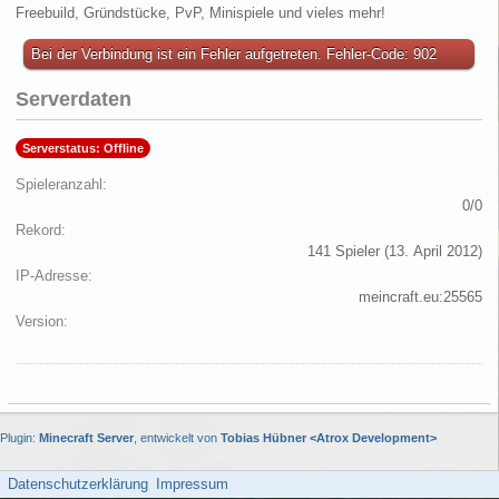
Freebuild, Gründstücke, PvP, Minispiele und vieles mehr!
Bei der Verbindung ist ein Fehler aufgetreten. Fehler-Code: 902
Serverdaten
Serverstatus: Offline
Spieleranzahl
0/0
Rekord
141 Spieler (
13. April 2012
)
IP-Adresse
meincraft.eu:25565
Version
Plugin:
Minecraft Server
, entwickelt von
Tobias Hübner <Atrox Development>
Datenschutzerklärung
Impressum