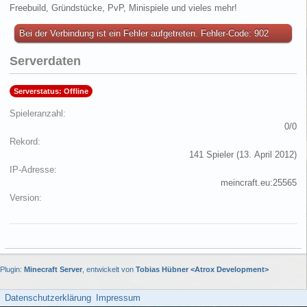
Freebuild, Gründstücke, PvP, Minispiele und vieles mehr!
Bei der Verbindung ist ein Fehler aufgetreten. Fehler-Code: 902
Serverdaten
Serverstatus: Offline
Spieleranzahl
0/0
Rekord
141 Spieler (
13. April 2012
)
IP-Adresse
meincraft.eu:25565
Version
Plugin:
Minecraft Server
, entwickelt von
Tobias Hübner <Atrox Development>
Datenschutzerklärung
Impressum