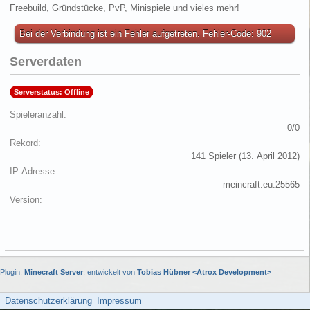
Freebuild, Gründstücke, PvP, Minispiele und vieles mehr!
Bei der Verbindung ist ein Fehler aufgetreten. Fehler-Code: 902
Serverdaten
Serverstatus: Offline
Spieleranzahl
0/0
Rekord
141 Spieler (
13. April 2012
)
IP-Adresse
meincraft.eu:25565
Version
Plugin:
Minecraft Server
, entwickelt von
Tobias Hübner <Atrox Development>
Datenschutzerklärung
Impressum