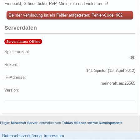
Freebuild, Gründstücke, PvP, Minispiele und vieles mehr!
Bei der Verbindung ist ein Fehler aufgetreten. Fehler-Code: 902
Serverdaten
Serverstatus: Offline
Spieleranzahl
0/0
Rekord
141 Spieler (
13. April 2012
)
IP-Adresse
meincraft.eu:25565
Version
Plugin:
Minecraft Server
, entwickelt von
Tobias Hübner <Atrox Development>
Datenschutzerklärung
Impressum