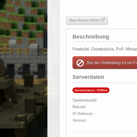
Map Viewer öffnen
Beschreibung
Freebuild, Gründstücke, PvP, Minisp
Bei der Verbindung ist ein F
Serverdaten
Serverstatus: Offline
Spieleranzahl
Rekord
IP-Adresse
Version