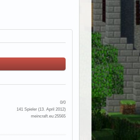
0/0
141 Spieler (
13. April 2012
)
meincraft.eu:25565