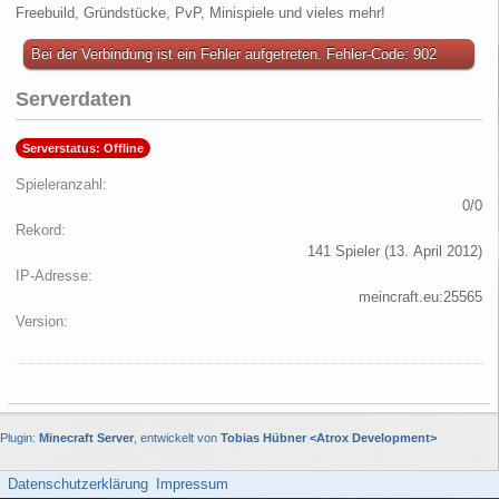
Freebuild, Gründstücke, PvP, Minispiele und vieles mehr!
Bei der Verbindung ist ein Fehler aufgetreten. Fehler-Code: 902
Serverdaten
Serverstatus: Offline
Spieleranzahl
0/0
Rekord
141 Spieler (
13. April 2012
)
IP-Adresse
meincraft.eu:25565
Version
Plugin:
Minecraft Server
, entwickelt von
Tobias Hübner <Atrox Development>
Datenschutzerklärung
Impressum