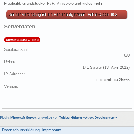
Freebuild, Gründstücke, PvP, Minispiele und vieles mehr!
Bei der Verbindung ist ein Fehler aufgetreten. Fehler-Code: 902
Serverdaten
Serverstatus: Offline
Spieleranzahl
0/0
Rekord
141 Spieler (
13. April 2012
)
IP-Adresse
meincraft.eu:25565
Version
Plugin:
Minecraft Server
, entwickelt von
Tobias Hübner <Atrox Development>
Datenschutzerklärung
Impressum