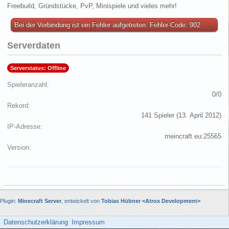
Freebuild, Gründstücke, PvP, Minispiele und vieles mehr!
Bei der Verbindung ist ein Fehler aufgetreten. Fehler-Code: 902
Serverdaten
Serverstatus: Offline
Spieleranzahl
0/0
Rekord
141 Spieler (
13. April 2012
)
IP-Adresse
meincraft.eu:25565
Version
Plugin:
Minecraft Server
, entwickelt von
Tobias Hübner <Atrox Development>
Datenschutzerklärung
Impressum