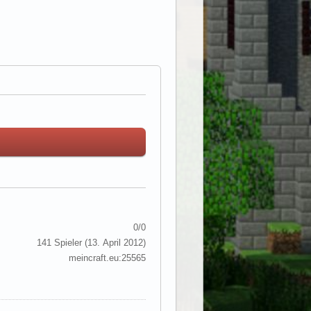
0/0
141 Spieler (
13. April 2012
)
meincraft.eu:25565