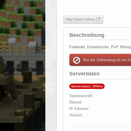
Map Viewer öffnen
Beschreibung
Freebuild, Gründstücke, PvP, Minisp
Bei der Verbindung ist ein F
Serverdaten
Serverstatus: Offline
Spieleranzahl
Rekord
IP-Adresse
Version