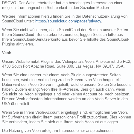
DSGVO. Der Websitebetreiber hat ein berechtigtes Interesse an einer
möglichst umfangreichen Sichtbarkeit in den Sozialen Medien.
Weitere Informationen hierzu finden Sie in der Datenschutzerklärung von
SoundCloud unter:
https://soundcloud.com/pages/privacy
.
Wenn Sie nicht wünschen, dass SoundCloud den Besuch unserer Seiten
Ihrem SoundCloud- Benutzerkonto zuordnet, loggen Sie sich bitte aus
Ihrem SoundCloud-Benutzerkonto aus bevor Sie Inhalte des SoundCloud-
Plugins aktivieren.
Veoh
Unsere Website nutzt Plugins des Videoportals Veoh. Anbieter ist die FC2,
4730 South Fort Apache Road, Suite 300, Las Vegas, NV 89147, USA.
Wenn Sie eine unserer mit einem Veoh-Plugin ausgestatteten Seiten
besuchen, wird eine Verbindung zu den Servern von Veoh hergestellt.
Dabei wird dem Veoh-Server mitgeteilt, welche unserer Seiten Sie besucht
haben. Zudem erlangt Veoh Ihre IP-Adresse. Dies gilt auch dann, wenn
Sie nicht bei Veoh eingeloggt sind oder keinen Account bei Veoh besitzen.
Die von Veoh erfassten Informationen werden an den Veoh-Server in den
USA übermittelt.
Wenn Sie in Ihrem Veoh-Account eingeloggt sind, ermöglichen Sie Veoh,
Ihr Surfverhalten direkt Ihrem persönlichen Profil zuzuordnen. Dies können
Sie verhindern, indem Sie sich aus Ihrem Veoh-Account ausloggen.
Die Nutzung von Veoh erfolgt im Interesse einer ansprechenden