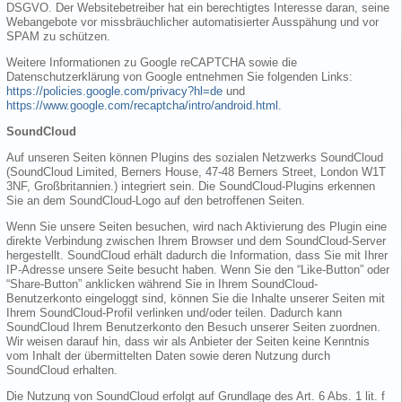
DSGVO. Der Websitebetreiber hat ein berechtigtes Interesse daran, seine
Webangebote vor missbräuchlicher automatisierter Ausspähung und vor
SPAM zu schützen.
Weitere Informationen zu Google reCAPTCHA sowie die
Datenschutzerklärung von Google entnehmen Sie folgenden Links:
https://policies.google.com/privacy?hl=de
und
https://www.google.com/recaptcha/intro/android.html
.
SoundCloud
Auf unseren Seiten können Plugins des sozialen Netzwerks SoundCloud
(SoundCloud Limited, Berners House, 47-48 Berners Street, London W1T
3NF, Großbritannien.) integriert sein. Die SoundCloud-Plugins erkennen
Sie an dem SoundCloud-Logo auf den betroffenen Seiten.
Wenn Sie unsere Seiten besuchen, wird nach Aktivierung des Plugin eine
direkte Verbindung zwischen Ihrem Browser und dem SoundCloud-Server
hergestellt. SoundCloud erhält dadurch die Information, dass Sie mit Ihrer
IP-Adresse unsere Seite besucht haben. Wenn Sie den “Like-Button” oder
“Share-Button” anklicken während Sie in Ihrem SoundCloud-
Benutzerkonto eingeloggt sind, können Sie die Inhalte unserer Seiten mit
Ihrem SoundCloud-Profil verlinken und/oder teilen. Dadurch kann
SoundCloud Ihrem Benutzerkonto den Besuch unserer Seiten zuordnen.
Wir weisen darauf hin, dass wir als Anbieter der Seiten keine Kenntnis
vom Inhalt der übermittelten Daten sowie deren Nutzung durch
SoundCloud erhalten.
Die Nutzung von SoundCloud erfolgt auf Grundlage des Art. 6 Abs. 1 lit. f