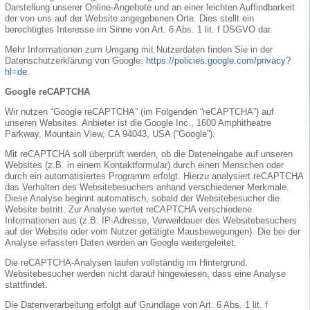
Darstellung unserer Online-Angebote und an einer leichten Auffindbarkeit
der von uns auf der Website angegebenen Orte. Dies stellt ein
berechtigtes Interesse im Sinne von Art. 6 Abs. 1 lit. f DSGVO dar.
Mehr Informationen zum Umgang mit Nutzerdaten finden Sie in der
Datenschutzerklärung von Google:
https://policies.google.com/privacy?
hl=de
.
Google reCAPTCHA
Wir nutzen “Google reCAPTCHA” (im Folgenden “reCAPTCHA”) auf
unseren Websites. Anbieter ist die Google Inc., 1600 Amphitheatre
Parkway, Mountain View, CA 94043, USA (“Google”).
Mit reCAPTCHA soll überprüft werden, ob die Dateneingabe auf unseren
Websites (z.B. in einem Kontaktformular) durch einen Menschen oder
durch ein automatisiertes Programm erfolgt. Hierzu analysiert reCAPTCHA
das Verhalten des Websitebesuchers anhand verschiedener Merkmale.
Diese Analyse beginnt automatisch, sobald der Websitebesucher die
Website betritt. Zur Analyse wertet reCAPTCHA verschiedene
Informationen aus (z.B. IP-Adresse, Verweildauer des Websitebesuchers
auf der Website oder vom Nutzer getätigte Mausbewegungen). Die bei der
Analyse erfassten Daten werden an Google weitergeleitet.
Die reCAPTCHA-Analysen laufen vollständig im Hintergrund.
Websitebesucher werden nicht darauf hingewiesen, dass eine Analyse
stattfindet.
Die Datenverarbeitung erfolgt auf Grundlage von Art. 6 Abs. 1 lit. f