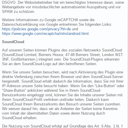
DSGVO. Der Websitebetreiber hat ein berechtigtes Interesse daran, seine
Webangebote vor missbräuchlicher automatisierter Ausspähung und vor
SPAM zu schützen.
Weitere Informationen zu Google reCAPTCHA sowie die
Datenschutzerklärung von Google entnehmen Sie folgenden Links:
https://policies.google.com/privacy?hl=de
und
https://www.google.com/recaptcha/intro/android.html
.
SoundCloud
Auf unseren Seiten können Plugins des sozialen Netzwerks SoundCloud
(SoundCloud Limited, Berners House, 47-48 Berners Street, London W1T
3NF, Großbritannien.) integriert sein. Die SoundCloud-Plugins erkennen
Sie an dem SoundCloud-Logo auf den betroffenen Seiten.
Wenn Sie unsere Seiten besuchen, wird nach Aktivierung des Plugin eine
direkte Verbindung zwischen Ihrem Browser und dem SoundCloud-Server
hergestellt. SoundCloud erhält dadurch die Information, dass Sie mit Ihrer
IP-Adresse unsere Seite besucht haben. Wenn Sie den “Like-Button” oder
“Share-Button” anklicken während Sie in Ihrem SoundCloud-
Benutzerkonto eingeloggt sind, können Sie die Inhalte unserer Seiten mit
Ihrem SoundCloud-Profil verlinken und/oder teilen. Dadurch kann
SoundCloud Ihrem Benutzerkonto den Besuch unserer Seiten zuordnen.
Wir weisen darauf hin, dass wir als Anbieter der Seiten keine Kenntnis
vom Inhalt der übermittelten Daten sowie deren Nutzung durch
SoundCloud erhalten.
Die Nutzung von SoundCloud erfolgt auf Grundlage des Art. 6 Abs. 1 lit. f