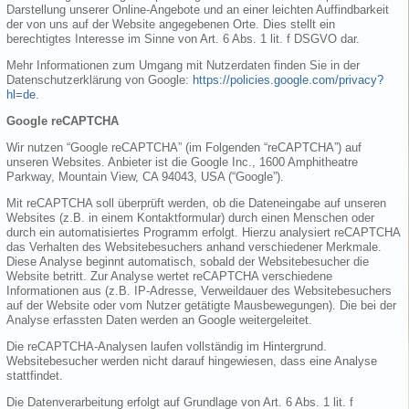
Darstellung unserer Online-Angebote und an einer leichten Auffindbarkeit
der von uns auf der Website angegebenen Orte. Dies stellt ein
berechtigtes Interesse im Sinne von Art. 6 Abs. 1 lit. f DSGVO dar.
Mehr Informationen zum Umgang mit Nutzerdaten finden Sie in der
Datenschutzerklärung von Google:
https://policies.google.com/privacy?
hl=de
.
Google reCAPTCHA
Wir nutzen “Google reCAPTCHA” (im Folgenden “reCAPTCHA”) auf
unseren Websites. Anbieter ist die Google Inc., 1600 Amphitheatre
Parkway, Mountain View, CA 94043, USA (“Google”).
Mit reCAPTCHA soll überprüft werden, ob die Dateneingabe auf unseren
Websites (z.B. in einem Kontaktformular) durch einen Menschen oder
durch ein automatisiertes Programm erfolgt. Hierzu analysiert reCAPTCHA
das Verhalten des Websitebesuchers anhand verschiedener Merkmale.
Diese Analyse beginnt automatisch, sobald der Websitebesucher die
Website betritt. Zur Analyse wertet reCAPTCHA verschiedene
Informationen aus (z.B. IP-Adresse, Verweildauer des Websitebesuchers
auf der Website oder vom Nutzer getätigte Mausbewegungen). Die bei der
Analyse erfassten Daten werden an Google weitergeleitet.
Die reCAPTCHA-Analysen laufen vollständig im Hintergrund.
Websitebesucher werden nicht darauf hingewiesen, dass eine Analyse
stattfindet.
Die Datenverarbeitung erfolgt auf Grundlage von Art. 6 Abs. 1 lit. f