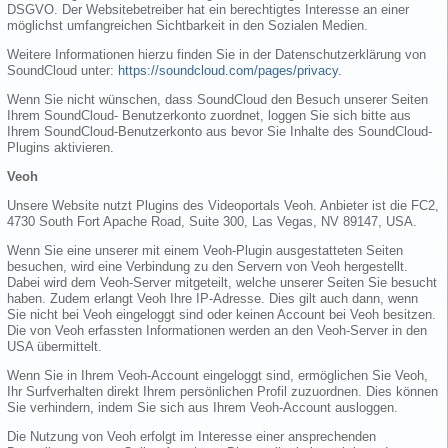
DSGVO. Der Websitebetreiber hat ein berechtigtes Interesse an einer
möglichst umfangreichen Sichtbarkeit in den Sozialen Medien.
Weitere Informationen hierzu finden Sie in der Datenschutzerklärung von
SoundCloud unter:
https://soundcloud.com/pages/privacy
.
Wenn Sie nicht wünschen, dass SoundCloud den Besuch unserer Seiten
Ihrem SoundCloud- Benutzerkonto zuordnet, loggen Sie sich bitte aus
Ihrem SoundCloud-Benutzerkonto aus bevor Sie Inhalte des SoundCloud-
Plugins aktivieren.
Veoh
Unsere Website nutzt Plugins des Videoportals Veoh. Anbieter ist die FC2,
4730 South Fort Apache Road, Suite 300, Las Vegas, NV 89147, USA.
Wenn Sie eine unserer mit einem Veoh-Plugin ausgestatteten Seiten
besuchen, wird eine Verbindung zu den Servern von Veoh hergestellt.
Dabei wird dem Veoh-Server mitgeteilt, welche unserer Seiten Sie besucht
haben. Zudem erlangt Veoh Ihre IP-Adresse. Dies gilt auch dann, wenn
Sie nicht bei Veoh eingeloggt sind oder keinen Account bei Veoh besitzen.
Die von Veoh erfassten Informationen werden an den Veoh-Server in den
USA übermittelt.
Wenn Sie in Ihrem Veoh-Account eingeloggt sind, ermöglichen Sie Veoh,
Ihr Surfverhalten direkt Ihrem persönlichen Profil zuzuordnen. Dies können
Sie verhindern, indem Sie sich aus Ihrem Veoh-Account ausloggen.
Die Nutzung von Veoh erfolgt im Interesse einer ansprechenden