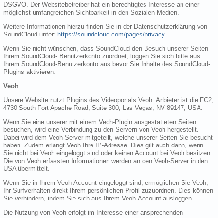
DSGVO. Der Websitebetreiber hat ein berechtigtes Interesse an einer
möglichst umfangreichen Sichtbarkeit in den Sozialen Medien.
Weitere Informationen hierzu finden Sie in der Datenschutzerklärung von
SoundCloud unter:
https://soundcloud.com/pages/privacy
.
Wenn Sie nicht wünschen, dass SoundCloud den Besuch unserer Seiten
Ihrem SoundCloud- Benutzerkonto zuordnet, loggen Sie sich bitte aus
Ihrem SoundCloud-Benutzerkonto aus bevor Sie Inhalte des SoundCloud-
Plugins aktivieren.
Veoh
Unsere Website nutzt Plugins des Videoportals Veoh. Anbieter ist die FC2,
4730 South Fort Apache Road, Suite 300, Las Vegas, NV 89147, USA.
Wenn Sie eine unserer mit einem Veoh-Plugin ausgestatteten Seiten
besuchen, wird eine Verbindung zu den Servern von Veoh hergestellt.
Dabei wird dem Veoh-Server mitgeteilt, welche unserer Seiten Sie besucht
haben. Zudem erlangt Veoh Ihre IP-Adresse. Dies gilt auch dann, wenn
Sie nicht bei Veoh eingeloggt sind oder keinen Account bei Veoh besitzen.
Die von Veoh erfassten Informationen werden an den Veoh-Server in den
USA übermittelt.
Wenn Sie in Ihrem Veoh-Account eingeloggt sind, ermöglichen Sie Veoh,
Ihr Surfverhalten direkt Ihrem persönlichen Profil zuzuordnen. Dies können
Sie verhindern, indem Sie sich aus Ihrem Veoh-Account ausloggen.
Die Nutzung von Veoh erfolgt im Interesse einer ansprechenden