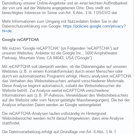
Darstellung unserer Online-Angebote und an einer leichten Auffindbarkeit
der von uns auf der Website angegebenen Orte. Dies stellt ein
berechtigtes Interesse im Sinne von Art. 6 Abs. 1 lit. f DSGVO dar.
Mehr Informationen zum Umgang mit Nutzerdaten finden Sie in der
Datenschutzerklärung von Google:
https://policies.google.com/privacy?
hl=de
.
Google reCAPTCHA
Wir nutzen “Google reCAPTCHA” (im Folgenden “reCAPTCHA”) auf
unseren Websites. Anbieter ist die Google Inc., 1600 Amphitheatre
Parkway, Mountain View, CA 94043, USA (“Google”).
Mit reCAPTCHA soll überprüft werden, ob die Dateneingabe auf unseren
Websites (z.B. in einem Kontaktformular) durch einen Menschen oder
durch ein automatisiertes Programm erfolgt. Hierzu analysiert reCAPTCHA
das Verhalten des Websitebesuchers anhand verschiedener Merkmale.
Diese Analyse beginnt automatisch, sobald der Websitebesucher die
Website betritt. Zur Analyse wertet reCAPTCHA verschiedene
Informationen aus (z.B. IP-Adresse, Verweildauer des Websitebesuchers
auf der Website oder vom Nutzer getätigte Mausbewegungen). Die bei der
Analyse erfassten Daten werden an Google weitergeleitet.
Die reCAPTCHA-Analysen laufen vollständig im Hintergrund.
Websitebesucher werden nicht darauf hingewiesen, dass eine Analyse
stattfindet.
Die Datenverarbeitung erfolgt auf Grundlage von Art. 6 Abs. 1 lit. f