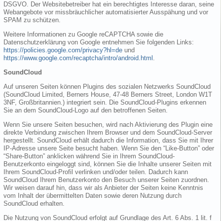
DSGVO. Der Websitebetreiber hat ein berechtigtes Interesse daran, seine
Webangebote vor missbräuchlicher automatisierter Ausspähung und vor
SPAM zu schützen.
Weitere Informationen zu Google reCAPTCHA sowie die
Datenschutzerklärung von Google entnehmen Sie folgenden Links:
https://policies.google.com/privacy?hl=de
und
https://www.google.com/recaptcha/intro/android.html
.
SoundCloud
Auf unseren Seiten können Plugins des sozialen Netzwerks SoundCloud
(SoundCloud Limited, Berners House, 47-48 Berners Street, London W1T
3NF, Großbritannien.) integriert sein. Die SoundCloud-Plugins erkennen
Sie an dem SoundCloud-Logo auf den betroffenen Seiten.
Wenn Sie unsere Seiten besuchen, wird nach Aktivierung des Plugin eine
direkte Verbindung zwischen Ihrem Browser und dem SoundCloud-Server
hergestellt. SoundCloud erhält dadurch die Information, dass Sie mit Ihrer
IP-Adresse unsere Seite besucht haben. Wenn Sie den “Like-Button” oder
“Share-Button” anklicken während Sie in Ihrem SoundCloud-
Benutzerkonto eingeloggt sind, können Sie die Inhalte unserer Seiten mit
Ihrem SoundCloud-Profil verlinken und/oder teilen. Dadurch kann
SoundCloud Ihrem Benutzerkonto den Besuch unserer Seiten zuordnen.
Wir weisen darauf hin, dass wir als Anbieter der Seiten keine Kenntnis
vom Inhalt der übermittelten Daten sowie deren Nutzung durch
SoundCloud erhalten.
Die Nutzung von SoundCloud erfolgt auf Grundlage des Art. 6 Abs. 1 lit. f