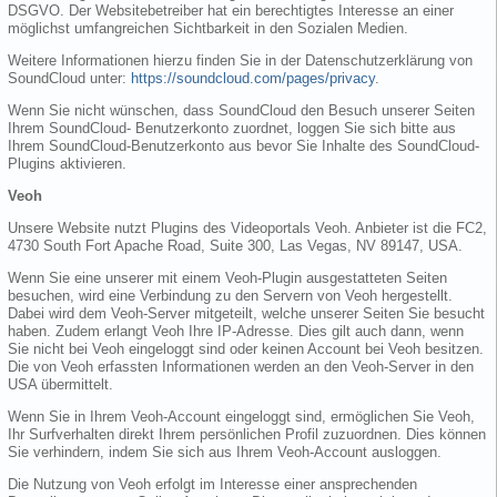
DSGVO. Der Websitebetreiber hat ein berechtigtes Interesse an einer
möglichst umfangreichen Sichtbarkeit in den Sozialen Medien.
Weitere Informationen hierzu finden Sie in der Datenschutzerklärung von
SoundCloud unter:
https://soundcloud.com/pages/privacy
.
Wenn Sie nicht wünschen, dass SoundCloud den Besuch unserer Seiten
Ihrem SoundCloud- Benutzerkonto zuordnet, loggen Sie sich bitte aus
Ihrem SoundCloud-Benutzerkonto aus bevor Sie Inhalte des SoundCloud-
Plugins aktivieren.
Veoh
Unsere Website nutzt Plugins des Videoportals Veoh. Anbieter ist die FC2,
4730 South Fort Apache Road, Suite 300, Las Vegas, NV 89147, USA.
Wenn Sie eine unserer mit einem Veoh-Plugin ausgestatteten Seiten
besuchen, wird eine Verbindung zu den Servern von Veoh hergestellt.
Dabei wird dem Veoh-Server mitgeteilt, welche unserer Seiten Sie besucht
haben. Zudem erlangt Veoh Ihre IP-Adresse. Dies gilt auch dann, wenn
Sie nicht bei Veoh eingeloggt sind oder keinen Account bei Veoh besitzen.
Die von Veoh erfassten Informationen werden an den Veoh-Server in den
USA übermittelt.
Wenn Sie in Ihrem Veoh-Account eingeloggt sind, ermöglichen Sie Veoh,
Ihr Surfverhalten direkt Ihrem persönlichen Profil zuzuordnen. Dies können
Sie verhindern, indem Sie sich aus Ihrem Veoh-Account ausloggen.
Die Nutzung von Veoh erfolgt im Interesse einer ansprechenden