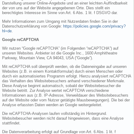
Darstellung unserer Online-Angebote und an einer leichten Auffindbarkeit
der von uns auf der Website angegebenen Orte. Dies stellt ein
berechtigtes Interesse im Sinne von Art. 6 Abs. 1 lit. f DSGVO dar.
Mehr Informationen zum Umgang mit Nutzerdaten finden Sie in der
Datenschutzerklärung von Google:
https://policies.google.com/privacy?
hl=de
.
Google reCAPTCHA
Wir nutzen “Google reCAPTCHA” (im Folgenden “reCAPTCHA”) auf
unseren Websites. Anbieter ist die Google Inc., 1600 Amphitheatre
Parkway, Mountain View, CA 94043, USA (“Google”).
Mit reCAPTCHA soll überprüft werden, ob die Dateneingabe auf unseren
Websites (z.B. in einem Kontaktformular) durch einen Menschen oder
durch ein automatisiertes Programm erfolgt. Hierzu analysiert reCAPTCHA
das Verhalten des Websitebesuchers anhand verschiedener Merkmale.
Diese Analyse beginnt automatisch, sobald der Websitebesucher die
Website betritt. Zur Analyse wertet reCAPTCHA verschiedene
Informationen aus (z.B. IP-Adresse, Verweildauer des Websitebesuchers
auf der Website oder vom Nutzer getätigte Mausbewegungen). Die bei der
Analyse erfassten Daten werden an Google weitergeleitet.
Die reCAPTCHA-Analysen laufen vollständig im Hintergrund.
Websitebesucher werden nicht darauf hingewiesen, dass eine Analyse
stattfindet.
Die Datenverarbeitung erfolgt auf Grundlage von Art. 6 Abs. 1 lit. f