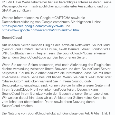
DSGVO. Der Websitebetreiber hat ein berechtigtes Interesse daran, seine
Webangebote vor missbräuchlicher automatisierter Ausspähung und vor
SPAM zu schützen.
Weitere Informationen zu Google reCAPTCHA sowie die
Datenschutzerklärung von Google entnehmen Sie folgenden Links:
https://policies.google.com/privacy?hl=de
und
https://www.google.com/recaptcha/intro/android.html
.
SoundCloud
Auf unseren Seiten können Plugins des sozialen Netzwerks SoundCloud
(SoundCloud Limited, Berners House, 47-48 Berners Street, London W1T
3NF, Großbritannien.) integriert sein. Die SoundCloud-Plugins erkennen
Sie an dem SoundCloud-Logo auf den betroffenen Seiten.
Wenn Sie unsere Seiten besuchen, wird nach Aktivierung des Plugin eine
direkte Verbindung zwischen Ihrem Browser und dem SoundCloud-Server
hergestellt. SoundCloud erhält dadurch die Information, dass Sie mit Ihrer
IP-Adresse unsere Seite besucht haben. Wenn Sie den “Like-Button” oder
“Share-Button” anklicken während Sie in Ihrem SoundCloud-
Benutzerkonto eingeloggt sind, können Sie die Inhalte unserer Seiten mit
Ihrem SoundCloud-Profil verlinken und/oder teilen. Dadurch kann
SoundCloud Ihrem Benutzerkonto den Besuch unserer Seiten zuordnen.
Wir weisen darauf hin, dass wir als Anbieter der Seiten keine Kenntnis
vom Inhalt der übermittelten Daten sowie deren Nutzung durch
SoundCloud erhalten.
Die Nutzung von SoundCloud erfolgt auf Grundlage des Art. 6 Abs. 1 lit. f