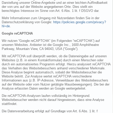
Darstellung unserer Online-Angebote und an einer leichten Auffindbarkeit
der von uns auf der Website angegebenen Orte. Dies stellt ein
berechtigtes Interesse im Sinne von Art. 6 Abs. 1 lit. f DSGVO dar.
Mehr Informationen zum Umgang mit Nutzerdaten finden Sie in der
Datenschutzerklärung von Google:
https://policies.google.com/privacy?
hl=de
.
Google reCAPTCHA
Wir nutzen “Google reCAPTCHA” (im Folgenden “reCAPTCHA”) auf
unseren Websites. Anbieter ist die Google Inc., 1600 Amphitheatre
Parkway, Mountain View, CA 94043, USA (“Google”).
Mit reCAPTCHA soll überprüft werden, ob die Dateneingabe auf unseren
Websites (z.B. in einem Kontaktformular) durch einen Menschen oder
durch ein automatisiertes Programm erfolgt. Hierzu analysiert reCAPTCHA
das Verhalten des Websitebesuchers anhand verschiedener Merkmale.
Diese Analyse beginnt automatisch, sobald der Websitebesucher die
Website betritt. Zur Analyse wertet reCAPTCHA verschiedene
Informationen aus (z.B. IP-Adresse, Verweildauer des Websitebesuchers
auf der Website oder vom Nutzer getätigte Mausbewegungen). Die bei der
Analyse erfassten Daten werden an Google weitergeleitet.
Die reCAPTCHA-Analysen laufen vollständig im Hintergrund.
Websitebesucher werden nicht darauf hingewiesen, dass eine Analyse
stattfindet.
Die Datenverarbeitung erfolgt auf Grundlage von Art. 6 Abs. 1 lit. f