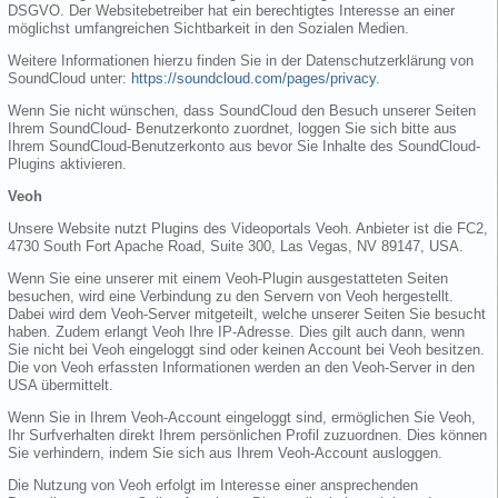
DSGVO. Der Websitebetreiber hat ein berechtigtes Interesse an einer
möglichst umfangreichen Sichtbarkeit in den Sozialen Medien.
Weitere Informationen hierzu finden Sie in der Datenschutzerklärung von
SoundCloud unter:
https://soundcloud.com/pages/privacy
.
Wenn Sie nicht wünschen, dass SoundCloud den Besuch unserer Seiten
Ihrem SoundCloud- Benutzerkonto zuordnet, loggen Sie sich bitte aus
Ihrem SoundCloud-Benutzerkonto aus bevor Sie Inhalte des SoundCloud-
Plugins aktivieren.
Veoh
Unsere Website nutzt Plugins des Videoportals Veoh. Anbieter ist die FC2,
4730 South Fort Apache Road, Suite 300, Las Vegas, NV 89147, USA.
Wenn Sie eine unserer mit einem Veoh-Plugin ausgestatteten Seiten
besuchen, wird eine Verbindung zu den Servern von Veoh hergestellt.
Dabei wird dem Veoh-Server mitgeteilt, welche unserer Seiten Sie besucht
haben. Zudem erlangt Veoh Ihre IP-Adresse. Dies gilt auch dann, wenn
Sie nicht bei Veoh eingeloggt sind oder keinen Account bei Veoh besitzen.
Die von Veoh erfassten Informationen werden an den Veoh-Server in den
USA übermittelt.
Wenn Sie in Ihrem Veoh-Account eingeloggt sind, ermöglichen Sie Veoh,
Ihr Surfverhalten direkt Ihrem persönlichen Profil zuzuordnen. Dies können
Sie verhindern, indem Sie sich aus Ihrem Veoh-Account ausloggen.
Die Nutzung von Veoh erfolgt im Interesse einer ansprechenden