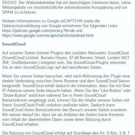
DSGVO. Der Websitebetreiber hat ein berechtigtes Interesse daran, seine
Webangebote vor missbräuchlicher automatisierter Ausspähung und vor
SPAM zu schützen.
Weitere Informationen zu Google reCAPTCHA sowie die
Datenschutzerklärung von Google entnehmen Sie folgenden Links:
https://policies.google.com/privacy?hl=de
und
https://www.google.com/recaptcha/intro/android.html
.
SoundCloud
Auf unseren Seiten können Plugins des sozialen Netzwerks SoundCloud
(SoundCloud Limited, Berners House, 47-48 Berners Street, London W1T
3NF, Großbritannien.) integriert sein. Die SoundCloud-Plugins erkennen
Sie an dem SoundCloud-Logo auf den betroffenen Seiten.
Wenn Sie unsere Seiten besuchen, wird nach Aktivierung des Plugin eine
direkte Verbindung zwischen Ihrem Browser und dem SoundCloud-Server
hergestellt. SoundCloud erhält dadurch die Information, dass Sie mit Ihrer
IP-Adresse unsere Seite besucht haben. Wenn Sie den “Like-Button” oder
“Share-Button” anklicken während Sie in Ihrem SoundCloud-
Benutzerkonto eingeloggt sind, können Sie die Inhalte unserer Seiten mit
Ihrem SoundCloud-Profil verlinken und/oder teilen. Dadurch kann
SoundCloud Ihrem Benutzerkonto den Besuch unserer Seiten zuordnen.
Wir weisen darauf hin, dass wir als Anbieter der Seiten keine Kenntnis
vom Inhalt der übermittelten Daten sowie deren Nutzung durch
SoundCloud erhalten.
Die Nutzung von SoundCloud erfolgt auf Grundlage des Art. 6 Abs. 1 lit. f