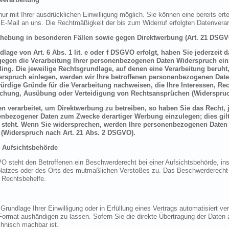
r mit Ihrer ausdrücklichen Einwilligung möglich. Sie können eine bereits erteil
r E-Mail an uns. Die Rechtmäßigkeit der bis zum Widerruf erfolgten Datenverar
rhebung in besonderen Fällen sowie gegen Direktwerbung (Art. 21 DSGV
age von Art. 6 Abs. 1 lit. e oder f DSGVO erfolgt, haben Sie jederzeit 
gegen die Verarbeitung Ihrer personenbezogenen Daten Widerspruch einzu
ing. Die jeweilige Rechtsgrundlage, auf denen eine Verarbeitung beruht
rspruch einlegen, werden wir Ihre betroffenen personenbezogenen Daten
rdige Gründe für die Verarbeitung nachweisen, die Ihre Interessen, Re
achung, Ausübung oder Verteidigung von Rechtsansprüchen (Widerspruc
 verarbeitet, um Direktwerbung zu betreiben, so haben Sie das Recht, 
enbezogener Daten zum Zwecke derartiger Werbung einzulegen; dies gilt 
 steht. Wenn Sie widersprechen, werden Ihre personenbezogenen Daten
(Widerspruch nach Art. 21 Abs. 2 DSGVO).
 Aufsichtsbehörde
 steht den Betroffenen ein Beschwerderecht bei einer Aufsichtsbehörde, ins
splatzes oder des Orts des mutmaßlichen Verstoßes zu. Das Beschwerderecht
r Rechtsbehelfe.
Grundlage Ihrer Einwilligung oder in Erfüllung eines Vertrags automatisiert ver
ormat aushändigen zu lassen. Sofern Sie die direkte Übertragung der Daten 
echnisch machbar ist.