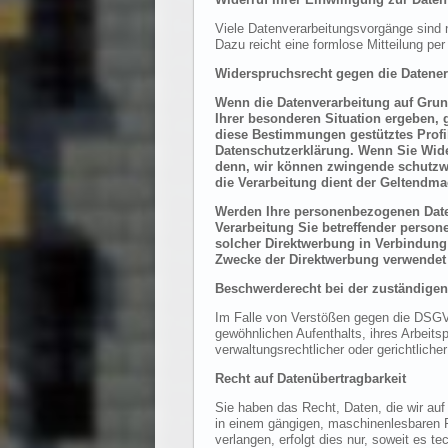
Viele Datenverarbeitungsvorgänge sind nu
Dazu reicht eine formlose Mitteilung pe
Widerspruchsrecht gegen die Datene
Wenn die Datenverarbeitung auf Grundl
Ihrer besonderen Situation ergeben, 
diese Bestimmungen gestütztes Profil
Datenschutzerklärung. Wenn Sie Wide
denn, wir können zwingende schutzwü
die Verarbeitung dient der Geltendm
Werden Ihre personenbezogenen Daten
Verarbeitung Sie betreffender person
solcher Direktwerbung in Verbindung
Zwecke der Direktwerbung verwendet 
Beschwerderecht bei der zuständigen
Im Falle von Verstößen gegen die DSGVO
gewöhnlichen Aufenthalts, ihres Arbeit
verwaltungsrechtlicher oder gerichtliche
Recht auf Datenübertragbarkeit
Sie haben das Recht, Daten, die wir auf 
in einem gängigen, maschinenlesbaren F
verlangen, erfolgt dies nur, soweit es t