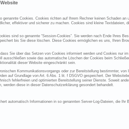
 Website
 so genannte Cookies. Cookies richten auf Ihrem Rechner keinen Schaden an u
licher, effektiver und sicherer zu machen. Cookies sind kleine Textdateien, 
ookies sind so genannte “Session-Cookies”. Sie werden nach Ende Ihres Bes
peichert bis Sie diese löschen. Diese Cookies ermöglichen es uns, Ihren B
 dass Sie über das Setzen von Cookies informiert werden und Cookies nur im
ell ausschließen sowie das automatische Löschen der Cookies beim Schließen
tionalität dieser Website eingeschränkt sein.
tronischen Kommunikationsvorgangs oder zur Bereitstellung bestimmter, von 
rden auf Grundlage von Art. 6 Abs. 1 lit. f DSGVO gespeichert. Der Websitebet
nisch fehlerfreien und optimierten Bereitstellung seiner Dienste. Soweit and
n, werden diese in dieser Datenschutzerklärung gesondert behandelt.
chert automatisch Informationen in so genannten Server-Log-Dateien, die Ihr 