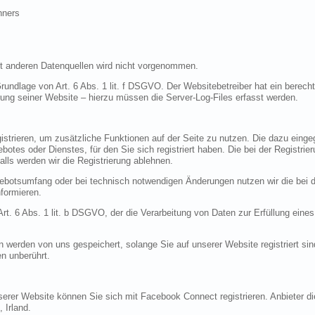
hners
 anderen Datenquellen wird nicht vorgenommen.
rundlage von Art. 6 Abs. 1 lit. f DSGVO. Der Websitebetreiber hat ein berecht
erung seiner Website – hierzu müssen die Server-Log-Files erfasst werden.
gistrieren, um zusätzliche Funktionen auf der Seite zu nutzen. Die dazu ein
otes oder Dienstes, für den Sie sich registriert haben. Die bei der Registri
lls werden wir die Registrierung ablehnen.
botsumfang oder bei technisch notwendigen Änderungen nutzen wir die bei d
formieren.
Art. 6 Abs. 1 lit. b DSGVO, der die Verarbeitung von Daten zur Erfüllung eines
en werden von uns gespeichert, solange Sie auf unserer Website registriert s
n unberührt.
unserer Website können Sie sich mit Facebook Connect registrieren. Anbieter d
 Irland.