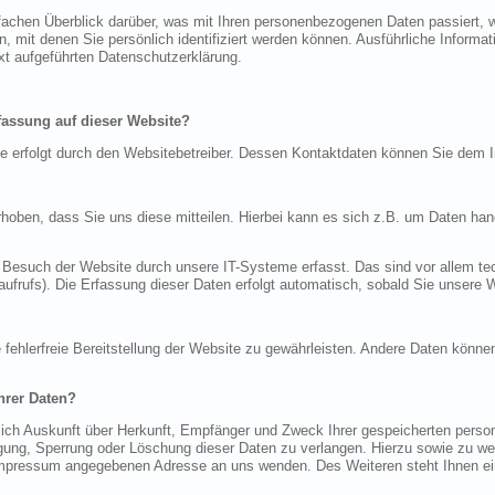
fachen Überblick darüber, was mit Ihren personenbezogenen Daten passiert,
, mit denen Sie persönlich identifiziert werden können. Ausführliche Infor
t aufgeführten Datenschutzerklärung.
rfassung auf dieser Website?
te erfolgt durch den Websitebetreiber. Dessen Kontaktdaten können Sie de
oben, dass Sie uns diese mitteilen. Hierbei kann es sich z.B. um Daten hand
esuch der Website durch unsere IT-Systeme erfasst. Das sind vor allem tec
ufrufs). Die Erfassung dieser Daten erfolgt automatisch, sobald Sie unsere W
e fehlerfreie Bereitstellung der Website zu gewährleisten. Andere Daten könne
hrer Daten?
tlich Auskunft über Herkunft, Empfänger und Zweck Ihrer gespeicherten pers
igung, Sperrung oder Löschung dieser Daten zu verlangen. Hierzu sowie zu 
 Impressum angegebenen Adresse an uns wenden. Des Weiteren steht Ihnen ei